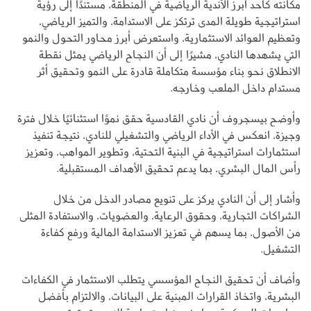
مكانته كأحد أبرز الأندية الرياضية في المنطقة، مستندًا إلى رؤية
استراتيجية طويلة المدى ترتكز على الاستدامة، والتميز الرياضي،
وتعظيم العوائد الاستثمارية، واستعرض أبرز محاور التحول والنمو
التي يشهدها النادي، مشيرًا إلى أن النجاح الرياضي يمثل نقطة
الانطلاق نحو بناء مؤسسة متكاملة قادرة على النمو وتحقيق أثر
مستدام داخل الملعب وخارجه.
وأوضح بيسجروف أن نادي القادسية حقق نموًا استثنائيًا خلال فترة
وجيزة، انعكس في الأداء الرياضي والتشغيلي للنادي، نتيجة تنفيذ
استثمارات استراتيجية في البنية التحتية، وتطوير المواهب، وتعزيز
رأس المال البشري، بما يدعم تحقيق الأهداف المستقبلية.
وأشار إلى أن النادي يركز على تنويع مصادر الدخل من خلال
الشراكات التجارية، وحقوق الرعاية، والعضويات، والاستفادة المثلى
من الأصول، بما يسهم في تعزيز الاستدامة المالية ورفع كفاءة
التشغيل.
وأضاف أن تحقيق النجاح المؤسسي يتطلب الاستثمار في الكفاءات
البشرية، واتخاذ القرارات المبنية على البيانات، والالتزام بأفضل