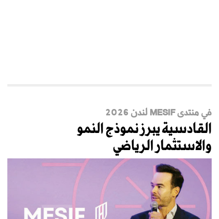
في منتدى MESIF لندن 2026
القادسية يبرز نموذج النمو
والاستثمار الرياضي