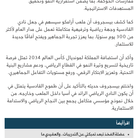
ممارسات الحوكمة، بما يضمن استمرارية النمو وتحقيق
المستهدفات الاستراتيجية.
كما كشف بيسجروف أن ملعب أرامكو سيسهم في جعل نادي
القادسية وجهة رياضية وترفيهية متكاملة تعمل على مدار العام لأكثر
من 300 يوم سنويًا، بما يعزز تجربة الجماهير ويفتح آفاقًا جديدة
للاستثمار.
وأكد أن استضافة المملكة لمونديال كأس العالم 2034 تمثل فرصة
تاريخية لتسريع وتيرة النمو في القطاع الرياضي، ودعم مشاريع البنية
التحتية، وتعزيز الابتكار الرقمي، ورفع مستويات التفاعل الجماهيري.
واختتم بيسجروف حديثه بالتأكيد على أن طموح القادسية يتمثل في
أن يكون النادي الرياضي الرائد في آسيا داخل الملعب وخارجه، من
خلال نموذج مؤسسي متكامل يجمع بين النجاح الرياضي والاستدامة
الاستثمارية.
اقرأ أيضاً
عضلة الفخذ تبعد تمبكتي عن التدريبات.. والعقيدي ما