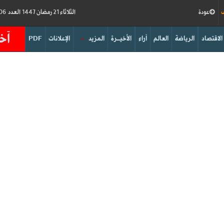
ف
عودة
الثلاثاء 21 رمضان 1447 العدد 19206
آخر
الاقتصاد
الرياضة
العالم
آراء
الأخيــرة
المزيد
الإعلانات
PDF