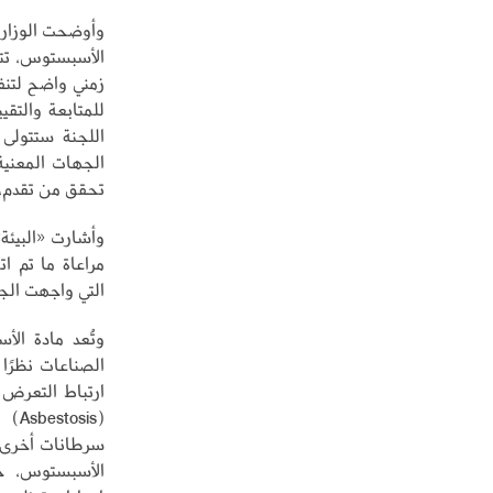
وأوضحت الوزارة
الأسبستوس، تتض
زمني واضح لتنف
للمتابعة والتقيي
اللجنة ستتولى م
الجهات المعنية
تحقق من تقدم، و
مراعاة ما تم ا
التي واجهت الجه
وتُعد مادة الأ
الصناعات نظرًا 
ارتباط التعرض ل
سرطانات أخرى، 
الأسبستوس، خص