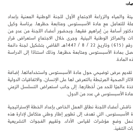
صاد:
ئة والمياه والزراعة الاجتماع الأول للجنة الوطنية المعنية بإعداد
ملة للتعامل مع مادة الأسبستوس ومتابعة حظرها، برئاسة وكيل
الدكتور أسامة بن إبراهيم فقيها، وبحضور أعضاء اللجنة من عددٍ من
ئات والمراكز الوطنية البيئية. وجرى خلال الاجتماع استعراض قرار
مجلس الوزراء رقم (615) وتاريخ 22 / 8 / 1447هـ القاضي بتشكيل لجنة دائمة
تصل بمادة الأسبستوس ومتابعة حظرها، وذلك استنادًا إلى الدراسة
 المادة.
 تقديم عرض توضيحي حول مادة الأسبستوس واستخداماتها، إضافة
ثار الصحية المرتبطة بالتعرض لها على الإنسان، والاتفاقيات الدولية
تخذة عالميًا للحد من أخطارها، إلى جانب استعراض التسلسل الزمني
ادة الأسبستوس في عدد من الدول.
، ناقش أعضاء اللجنة نطاق العمل الخاص بإعداد الخطة الإستراتيجية
ة الأسبستوس، التي تهدف إلى تطوير إطار وطني متكامل لإدارة هذه
شمل وضع مؤشرات لقياس الأداء، وتقييم الفجوات التشريعية
ات التنفيذ.