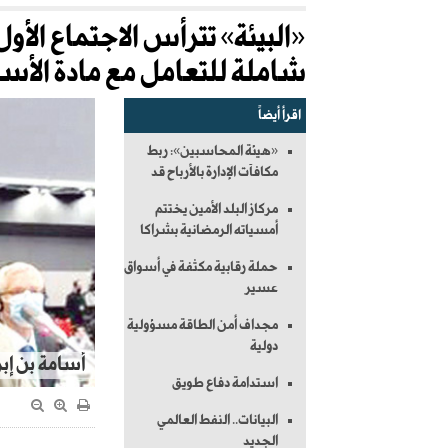
«البيئة» تترأس الاجتماع الأول
شاملة للتعامل مع مادة الأ
اقرأ أيضاً
«هيئة المحاسبين»: ربط
مكافآت الإدارة بالأرباح قد
مركاز البلد الأمين يختتم
أمسياته الرمضانية بشراكا
حملة رقابية مكثفة في أسواق
عسير
مجداف أمن الطاقة مسؤولية
دولية
أسامة بن إب
استدامة دفاع طويق
البيانات.. النفط العالمي
الجديد