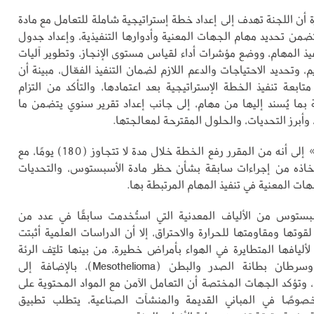
 أن اللجنة تهدف إلى إعداد خطة إستراتيجية شاملة للتعامل مع مادة
من تحديد مهام الجهات المعنية وأدوارها التنفيذية، وإعداد جدول
يذ المهام، ووضع مؤشرات أداء لقياس مستوى الإنجاز، وتطوير آليات
م، وتحديد الاحتياجات والدعم اللازم لضمان التنفيذ الفعّال، مبينة أن
تابعة تنفيذ الخطة الإستراتيجية بعد اعتمادها، والتأكد من التزام
 بما يُسند إليها من مهام، إلى جانب إعداد تقرير سنوي يتضمن ما
أبرز التحديات، والحلول المقترحة لمعالجتها.
وأشارت «البيئة» إلى أنه من المقرر رفع الخطة خلال مدة لا تتجاوز (180) يومًا، مع
تخاذه من إجراءات سابقة بشأن حظر مادة الأسبستوس، والتحديات
ات المعنية في تنفيذ المهام المرتبطة بها.
سبستوس من الألياف المعدنية التي استُخدمت سابقًا في عدد من
لقوتها ومقاومتها للحرارة والاحتراق، إلا أن الدراسات العلمية أثبتت
أليافها المتطايرة في الهواء بأمراض خطيرة، من بينها تليّف الرئة
(Asbestosis) وسرطان بطانة الصدر والبطن (Mesothelioma)، بالإضافة إلى
وتؤكد الجهات المختصة أن التعامل الآمن مع المواد المحتوية على
وصًا في المباني القديمة والمنشآت الصناعية، يتطلب تطبيق