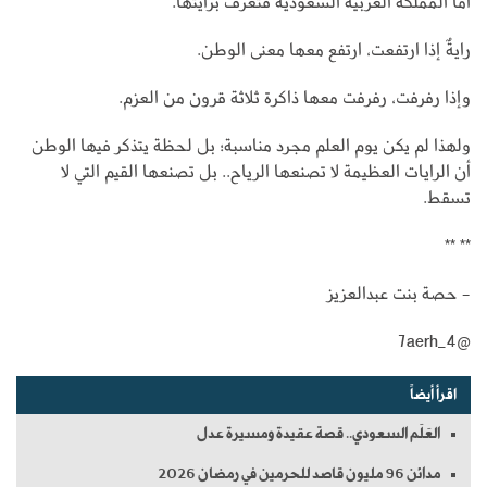
أما المملكة العربية السعودية فتُعرَف برايتها.
رايةٌ إذا ارتفعت، ارتفع معها معنى الوطن.
وإذا رفرفت، رفرفت معها ذاكرة ثلاثة قرون من العزم.
ولهذا لم يكن يوم العلم مجرد مناسبة؛ بل لحظة يتذكر فيها الوطن
أن الرايات العظيمة لا تصنعها الرياح.. بل تصنعها القيم التي لا
تسقط.
** **
- حصة بنت عبدالعزيز
@7aerh_4
اقرأ أيضاً
العَلَم السعودي.. قصة عقيدة ومسيرة عدل
مدائن 96 مليون قاصد للحرمين في رمضان 2026