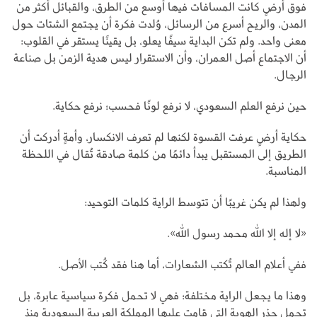
فوق أرضٍ كانت المسافات فيها أوسع من الطرق، والقبائل أكثر من
المدن، والريح أسرع من الرسائل، وُلدت فكرة أن يجتمع الشتات حول
معنى واحد. ولم تكن البداية سيفًا يعلو، بل يقينًا يستقر في القلوب:
أن الاجتماع أصل العمران، وأن الاستقرار ليس هدية الزمن بل صناعة
الرجال.
حين نرفع العلم السعودي، لا نرفع لونًا فحسب؛ نرفع حكاية.
حكاية أرضٍ عرفت القسوة لكنها لم تعرف الانكسار، وأمةٍ أدركت أن
الطريق إلى المستقبل يبدأ دائمًا من كلمة صادقة تُقال في اللحظة
المناسبة.
ولهذا لم يكن غريبًا أن تتوسط الراية كلمات التوحيد:
«لا إله إلا الله محمد رسول الله».
ففي أعلام العالم تُكتب الشعارات، أما هنا فقد كُتب الأصل.
وهذا ما يجعل الراية مختلفة؛ فهي لا تحمل فكرة سياسية عابرة، بل
تحمل جذر الهوية التي قامت عليها المملكة العربية السعودية منذ