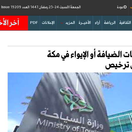
ف
عودة
الجمعة/السبت 24-25 رمضان 1447 العدد 19209
Friday/Saturday 13-14/03/2026
Issue
آخر الأخ
الثقافية
الرياضة
آراء
الأخيــرة
المزيد
الإعلانات
PDF
الضيافة أو الإيواء في مكة
ن ترخيص