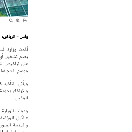
واس - الرياض:
أكّدت وزارة الس
بعدم تشغيل أي 
على تراخيص «نُ
موسم الحج فقط
ويأتي التأكيد
والارتقاء بجود
المقبل.
وعملت الوزارة 
«النُزل المؤقت
والمدينة المنو
من زيادة الطا