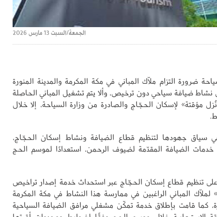
الجمعة/السبت 13 مارس 2026
ياحة ضرورة التزام ملّاك المباني في مكة المكرمة والمدينة المنورة
نشاط ضيافة سياحي دون ترخيص، وألا يتم تشغيل المباني الحاصلة
زل مؤقتة» لإسكان الحجّاج والصادرة من وزارة السياحة، إلا خلال
.
 في سياق جهودها لتنظيم قطاع الضيافة ونشاط إسكان الحجّاج،
ة خدمات الضيافة المقدّمة لضيوف الرحمن، استعدادًا لموسم الحج
على تنظيم قطاع إسكان الحجّاج عبر استحداث خدمة إصدار تراخيص
ة» لملّاك المباني الراغبين في ممارسة هذا النشاط في مكة المكرمة
رة، كما قامت بإطلاق خدمة تمكّن مشغلي مرافق الضيافة السياحية
قة الاستيعابية خلال موسم الحج وفقًا لضوابط ومحددات أقرتها