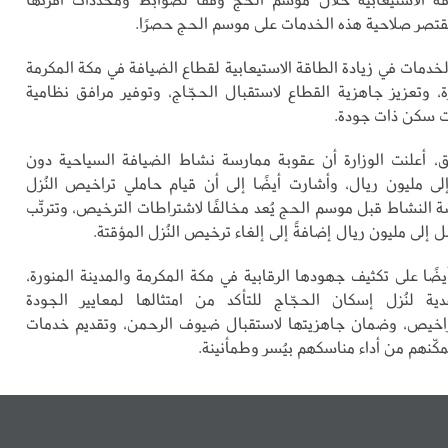
 تقتصر صلاحية هذه الخدمات على موسم الحج حصرًا.
دمات في زيادة الطاقة الاستيعابية لقطاع الضيافة في مكة المكرمة
رة، وتعزيز جاهزية القطاع لاستقبال الحجّاج، وتوفير مرافق نظامية
ت سكن ذات جودة.
، أعلنت الوزارة أن عقوبة ممارسة نشاط الضيافة السياحية دون
 مليون ريال، وأشارت أيضًا إلى أن قيام حاملي تراخيص النُزل
ة النشاط قبل موسم الحج يُعد مخالفًا لاشتراطات الترخيص، وتترتّب
 إلى مليون ريال إضافةً إلى إلغاء ترخيص النُزل المؤقتة.
أيضًا على تكثيف جهودها الرقابية في مكة المكرمة والمدينة المنورة،
قدية لنُزل إسكان الحجّاج للتأكد من امتثالها لمعايير الجودة
راخيص، وضمان جاهزيتها لاستقبال ضيوف الرحمن، وتقديم خدمات
مكّنهم من أداء مناسكهم بيُسر وطمأنينة.