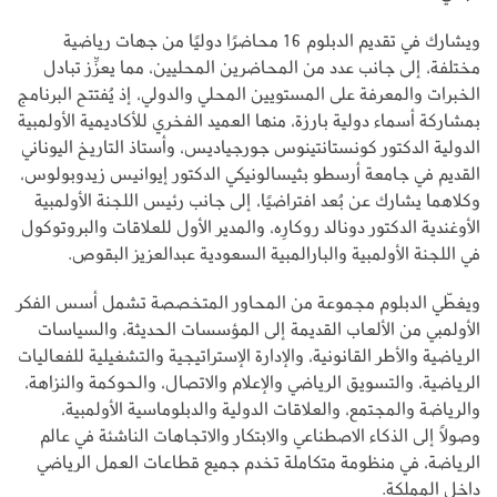
ويشارك في تقديم الدبلوم 16 محاضرًا دوليًا من جهات رياضية
مختلفة، إلى جانب عدد من المحاضرين المحليين، مما يعزِّز تبادل
الخبرات والمعرفة على المستويين المحلي والدولي، إذ يُفتتح البرنامج
بمشاركة أسماء دولية بارزة، منها العميد الفخري للأكاديمية الأولمبية
الدولية الدكتور كونستانتينوس جورجياديس، وأستاذ التاريخ اليوناني
القديم في جامعة أرسطو بثيسالونيكي الدكتور إيوانيس زيدوبولوس،
وكلاهما يشارك عن بُعد افتراضيًا، إلى جانب رئيس اللجنة الأولمبية
الأوغندية الدكتور دونالد روكارِه، والمدير الأول للعلاقات والبروتوكول
في اللجنة الأولمبية والبارالمبية السعودية عبدالعزيز البقوص.
ويغطّي الدبلوم مجموعة من المحاور المتخصصة تشمل أسس الفكر
الأولمبي من الألعاب القديمة إلى المؤسسات الحديثة، والسياسات
الرياضية والأطر القانونية، والإدارة الإستراتيجية والتشغيلية للفعاليات
الرياضية، والتسويق الرياضي والإعلام والاتصال، والحوكمة والنزاهة،
والرياضة والمجتمع، والعلاقات الدولية والدبلوماسية الأولمبية،
وصولًا إلى الذكاء الاصطناعي والابتكار والاتجاهات الناشئة في عالم
الرياضة، في منظومة متكاملة تخدم جميع قطاعات العمل الرياضي
داخل المملكة.