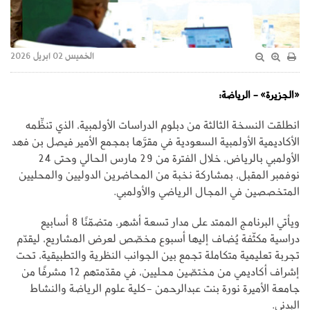
الخميس 02 ابريل 2026
«الجزيرة» - الرياضة:
انطلقت النسخة الثالثة من دبلوم الدراسات الأولمبية، الذي تنظِّمه
الأكاديمية الأولمبية السعودية في مقرَّها بمجمع الأمير فيصل بن فهد
الأولمبي بالرياض، خلال الفترة من 29 مارس الحالي وحتى 24
نوفمبر المقبل، بمشاركة نخبة من المحاضرين الدوليين والمحليين
المتخصصين في المجال الرياضي والأولمبي.
ويأتي البرنامج الممتد على مدار تسعة أشهر، متضمّنًا 8 أسابيع
دراسية مكثّفة يُضاف إليها أسبوع مخصّص لعرض المشاريع، ليقدّم
تجربة تعليمية متكاملة تجمع بين الجوانب النظرية والتطبيقية، تحت
إشراف أكاديمي من مختصّين محليين، في مقدّمتهم 12 مشرفًا من
جامعة الأميرة نورة بنت عبدالرحمن -كلية علوم الرياضة والنشاط
البدني.