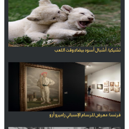
تشيكيا: أشبال أسود بيضاء وقت اللعب
فرنسا: معرض للرسام الإسباني راميرو أرو