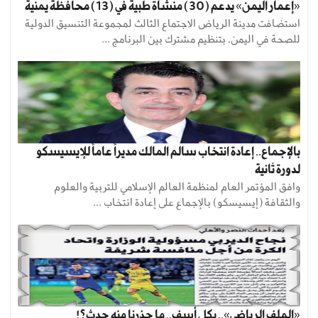
«إعمار اليمن» يدعم (30) منشأة طبية في (13) محافظة يمنية
استضافت مدينة الرياض الاجتماع الثالث لمجموعة التنسيق الدولية
للصحة في اليمن، بتنظيم مشترك بين البرنامج ...
بالإجماع.. إعادة انتخاب سالم المالك مديراً عاماً للإيسيسكو
لدورة ثانية
وافق المؤتمر العام لمنظمة العالم الإسلامي للتربية والعلوم
والثقافة (إيسيسكو) بالإجماع على إعادة انتخاب ...
«الملف الرياضي».. بكل أسف.. ما حذرنا منه حدث؟!