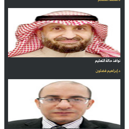
نوافذ حالة التعليم
د.إبراهيم فضلون