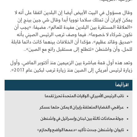
وقال مسؤول في البيت الأبيض أيضا إن البلدين اتفقا على أنه لا
يمكن لإيران أن تمتلك سلاحا نوويا أبدا وقال شي جين بينج إن
«العلاقة المستقرة بين البلدين مفيدة للعالم»، مضيفا: «يجب أن
نكون شركاء لا خصوما». فيما وصف ترمب الرئيس الصيني بأنه
«صديق وقائد عظيم»، مؤكدا أن الخلافات بينهما كانت دائما قابلة
للحل، وأن واشنطن «تتطلع إلى مستقبل رائع مع الصين»..
وتعد هذه أول قمة مباشرة بين الزعيمين منذ أكتوبر الماضي، وأول
زيارة لرئيس أمريكي إلى الصين منذ زيارة ترمب لبكين عام 2017».
اقرأ أيضاً
نائب الرئيس الأميركي: الولايات المتحدة تحرز تقدما
عراقجي: القضايا المتعلقة بإيران لا يمكن حلها عسكر
جولة محادثات ثالثة بين لبنان وإسرائيل في واشنطن
تايوان: واشنطن جددت تأكيد «دعمها الواضح والحازم»