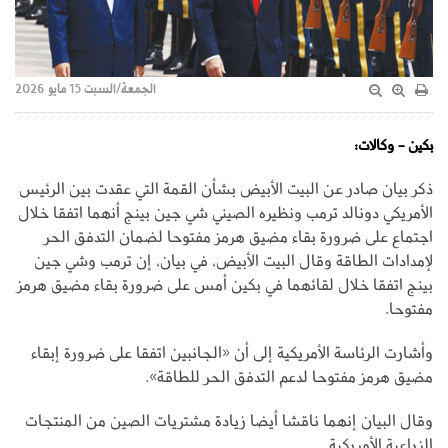
الجمعة/السبت 15 مايو 2026
بكين - وكالات:
ذكر بيان صادر عن البيت الأبيض بشأن القمة التي عقدت بين الرئيس
الأمريكي دونالد ترمب ونظيره الصيني شي جين بينج أنهما اتفقا خلال
اجتماع على ضرورة بقاء مضيق هرمز مفتوحا لضمان التدفق الحر
لإمدادات الطاقة وقال البيت الأبيض، في بيان، إن ترمب وشي جين
بينج اتفقا خلال لقائهما في بكين أمس على ضرورة بقاء مضيق هرمز
مفتوحا.
وأشارت الرئاسة الأمريكية إلى أن «الجانبين اتفقا على ضرورة إبقاء
مضيق هرمز مفتوحا لدعم التدفق الحر للطاقة».
وقال البيان إنهما ناقشا أيضا زيادة مشتريات الصين من المنتجات
الزراعية الأمريكية.