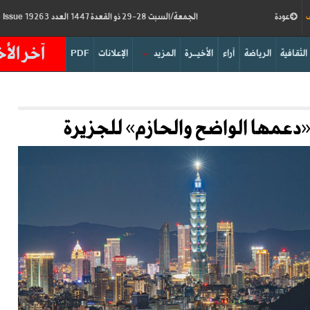
ف
عودة
الجمعة/السبت 28-29 ذو القعدة 1447 العدد 19263
Friday/Saturday 15-16/05/2026
Issue
آخر الأخ
الثقافية
الرياضة
آراء
الأخيــرة
المزيد
الإعلانات
PDF
«دعمها الواضح والحازم» للجزيرة