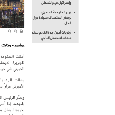
وإسرائيل في واشنطن
وزير الخارجية المصري:
نرفض استهداف سيادة دول
الخل
أولويات أمين جدة القادم ستة
ملفات لا تحتمل التأجي
عواصم - وكالات:
أعلنت الحكومة 
للجزيرة الديمق
الصيني شي جينب
وقالت المتحدثة
الأميركي مراراً 
وحذّر الرئيس ا
بلديهما إذا أس
بضمها، وفق مح