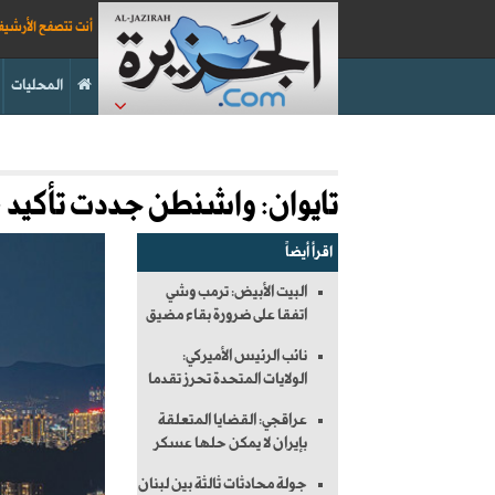
أنت تتصفح الأرشي
المحليات
تايوان: واشنطن جددت تأكيد 
اقرأ أيضاً
البيت الأبيض: ترمب وشي
اتفقا على ضرورة بقاء مضيق
نائب الرئيس الأميركي:
الولايات المتحدة تحرز تقدما
عراقجي: القضايا المتعلقة
بإيران لا يمكن حلها عسكر
جولة محادثات ثالثة بين لبنان