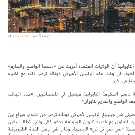
الجمعة/السبت 15 مايو 2026
التايوانية أن الولايات المتحدة أعربت عن «دعمها الواضح والحازم»
راطية، في وقت عقد الرئيس الأميركي دونالد ترمب لقاء مع نظيره
ينغ في بكين.
 باسم الحكومة التايوانية ميشيل لي للصحافيين: «جدّد الجانب
دعمه الواضح والحازم لتايوان»
لصيني شي جينبينغ الرئيس الأميركي دونالد ترمب من نشوب صراع بين
يء التعامل مع قضية تايوان المتمتعة بحكم ذاتي والتي تطالب بكين
طة «سي سي تي في» الرسمية. وقال شي وفق القناة التلفزيونية