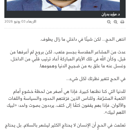
د. مؤيد بدران
الاربعاء 03 يونيو 2026
انتهى الحج... لكن شيئًا في داخلي ما زال يطوف.
عدت من المشاعر المقدسة بجسدٍ متعب، لكن بروحٍ لم أعرفها من
قبل، وكأن الله في تلك الأيام المباركة أعاد ترتيب قلبي من الداخل،
وغسل عنه ما علق به من ضجيج الدنيا وهمومها.
في الحج تتغير نظرتك لكل شيء...
للدنيا التي كنا نظنها كبيرة، فإذا هي أصغر من لحظة خشوع أمام
الكعبة المشرَّفة، وللناس الذين فرّقتهم الحدود والسياسة واللغات
والألوان، فإذا بهم يقفون كتفًا إلى كتف، يرددون بصوت واحد: «لبيك
اللهم لبيك».
تعلمت في الحج أن الإنسان لا يحتاج الكثير ليشعر بالسلام، بل يحتاج