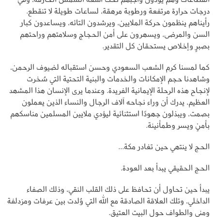
درجات حرارة مرتفعة ورطوبة مرهقة، لساعات طويلة لا تنقطع.
رأيناهم ينظمون حركة الملايين، ويرشدون التائه، ويساعدون كبار
السن والمرضى، ويسهرون على أمن الحجاج وسلامتهم وراحتهم
بصبرٍ وإخلاص يستحقان كل التقدير.
كما لمسنا كرم الشعب السعودي وحسن استقباله لضيوف الرحمن،
وشاهدنا حجم الإمكانات والخدمات والبنية التحتية التي سُخرت
لإنجاح هذه الرحلة الإيمانية الفريدة. وعندما يرى الإنسان هذا المشهد
العظيم، يدرك أن وراء نجاحه آلاف الرجال والنساء الذين يعملون
بصمت، ويبذلون جهودًا استثنائية ليؤدي ملايين المسلمين مناسكهم
بأمنٍ ويسر وطمأنينة.
الحج لا ينتهي حين تغادر مكة...
الحج الحقيقي يبدأ بعد العودة.
يبدأ حين تحاول أن تحافظ على ذلك القلب النقي، وذلك الصفاء
الداخلي، وتلك العلاقة الصادقة مع الله التي وُلدت بين عرفات ومزدلفة
ومنى والطواف حول البيت العتيق.