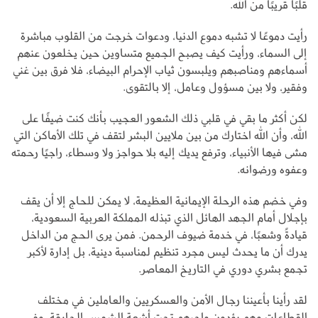
قلبًا قريبًا من الله.
رأيت دموعًا لا تشبه دموع الدنيا، ودعوات خرجت من القلوب مباشرة
إلى السماء، ورأيت كيف يصبح الجميع متساوين حين يخلعون عنهم
أسماءهم ومناصبهم ويلبسون ثياب الإحرام البيضاء، فلا فرق بين غني
وفقير، ولا بين مسؤول وعامل، إلا بالتقوى.
لكن أكثر ما بقي في قلبي ذلك الشعور العجيب بأنك كنت ضيفًا على
الله، وأن الله اختارك من بين ملايين البشر لتقف في تلك الأماكن التي
مشى فيها الأنبياء، وترفع يديك إليه بلا حواجز ولا وسطاء، راجيًا رحمته
وعفوه ورضوانه.
وفي خضم هذه الرحلة الإيمانية العظيمة، لا يمكن للحاج إلا أن يقف
بإجلال أمام الجهد الهائل الذي تبذله المملكة العربية السعودية،
قيادةً وشعبًا، في خدمة ضيوف الرحمن. فمن يرى الحج من الداخل
يدرك أن ما يحدث ليس مجرد تنظيم لمناسبة دينية، بل إدارة لأكبر
تجمع بشري دوري في التاريخ المعاصر.
لقد رأينا بأعيننا رجال الأمن والعسكريين والعاملين في مختلف
القطاعات وهم يؤدون واجبهم تحت أشعة الشمس الحارقة، وفي