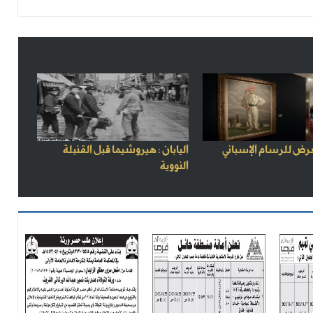
رض للرسام الإسباني
اليابان : هيروشيما قبل القنبلة
النووية