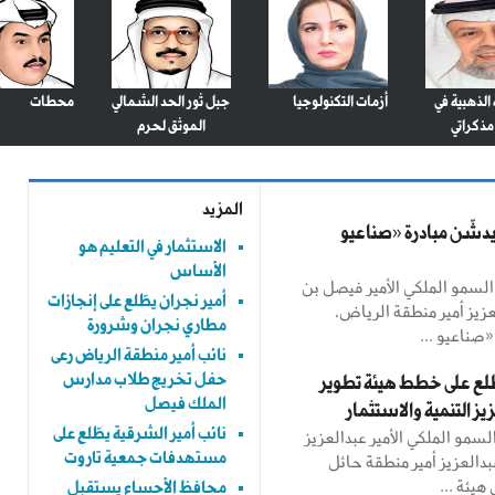
الذهبية في
أزمات التكنولوجيا
جبل ثور الحد الشمالي
محطات
مذكراتي
الموثق لحرم
المزيد
يدشّن مبادرة «صناعيو
الاستثمار في التعليم هو
الأساس
سمو الملكي الأمير فيصل بن
أمير نجران يطّلع على إنجازات
عزيز أمير منطقة الرياض،
مطاري نجران وشرورة
صناعيو ...
نائب أمير منطقة الرياض رعى
حفل تخريج طلاب مدارس
طلع على خطط هيئة تطوير
الملك فيصل
يز التنمية والاستثمار
نائب أمير الشرقية يطّلع على
سمو الملكي الأمير عبدالعزيز
مستهدفات جمعية تاروت
دالعزيز أمير منطقة حائل
يئة ...
محافظ الأحساء يستقبل