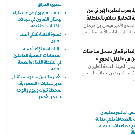
سفيرة العراق
ة يعرب لنظيره الإيراني عن
النائب العام ورئيس «سدايا»
ة لتحقيق سلام بالمنطقة
يبحثان التعاون في مجالات
سمو الأمير فيصل بن فرحان
التقنيات المتقدمة
ر الخارجية اتصالاً هاتفياً أمس
كسوة الكعبة تعتلي البيت
العتيق
«البلديات» تؤكد أهمية
رلندا توقعان سجل مباحثات
الشهادات الصحية للعاملين
ون في «النقل الجوي»
في أنشطة الغذاء والصحة
يس الهيئة العامة للطيران
العامة
 عبدالعزيز بن عبدالله الدعيلج،
الأمير خالد بن سعود يستقبل
.
مدير عمليات «السعودية»
لمحطة تبوك ونيوم والوجه
والبحر الأحمر
 الدكتور سليمان
 بالصحافة ينهي معاناة
ع مضاعفات السمنة
ة