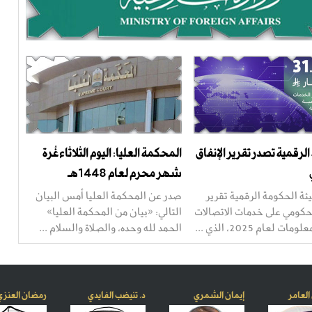
لرقمية تصدر تقرير الإنفاق
المحكمة العليا: اليوم الثلاثاءغُرة
شهر محرم لعام 1448هـ
ة الحكومة الرقمية تقرير
صدر عن المحكمة العليا أمس البيان
لحكومي على خدمات الاتصالات
التالي: «بيان من المحكمة العليا»
ت لعام 2025، الذي ...
الحمد لله وحده، والصلاة والسلام ...
العامر
إيمان الشمري
د. تنيضب الفايدي
رمضان العنزي