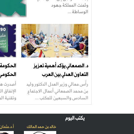
وثمنت المملكة جهود
الوساطة ...
د. الصمعاني يؤكد أهمية تعزيز
الحكومة ا
التعاون العدلي بين العرب
الحكومي
رأَس معالي وزير العدل الدكتور وليد
أصدرت هيئ
بن محمد الصمعاني أعمال الاجتماع
الإنفاق ا
السادس والسبعين للمكتب ...
وتقنية المعلوما
يكتب اليوم
خالد بن حمد المالك
أ.د.عثمان 