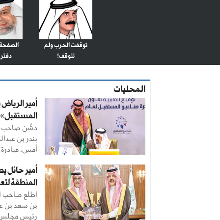
توقفت الحرب ولم
الصفحة 
تتوقف!
دفتر 
المحليات
أمير الرياض 
المستقبل»
دشّن صاحب ال
بندر بن عبدال
أمس، مبادرة «
أمير حائل ي
المنطقة لتعز
اطلع صاحب ال
بن سعد بن عب
رئيس مجلس ه