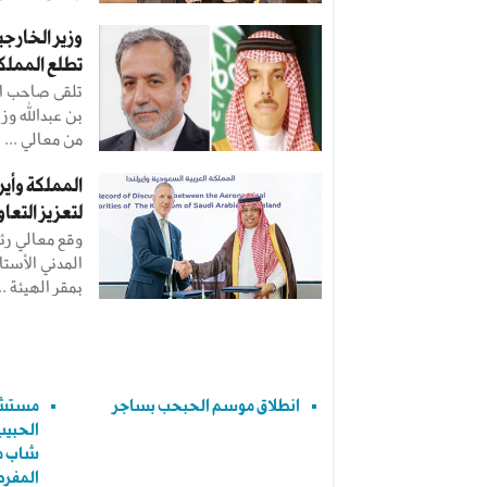
وزير الخارجي
تطلع المملك
تلقى صاحب ال
بن عبدالله وزي
من معالي ...
المملكة وأي
لتعزيز التعا
وقع معالي رئ
المدني الأستاذ
بمقر الهيئة ..
انطلاق موسم الحبحب بساجر
مستشفى
الحبيب
شاب م
المفرط