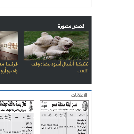
قصص مصورة
تشيكيا: أشبال أسود بيضاء وقت
فرنسا: مع
اللعب
راميرو أرو
الاعلانات