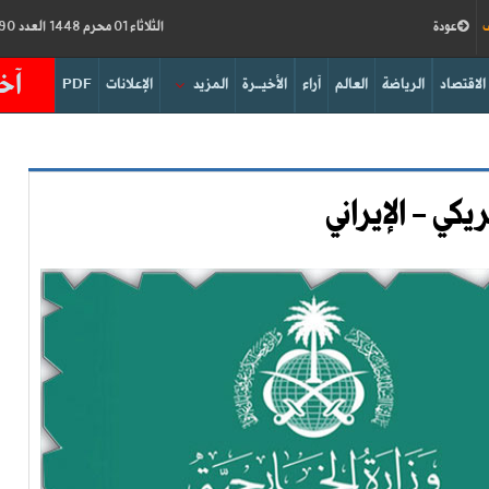
ف
عودة
الثلاثاء 01 محرم 1448 العدد 19290
آخر
الاقتصاد
الرياضة
العالم
آراء
الأخيــرة
المزيد
الإعلانات
PDF
كي - الإيراني