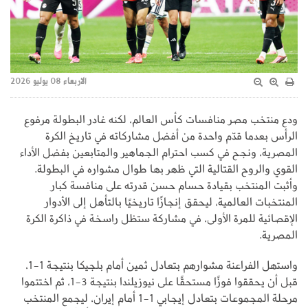
الاربعاء 08 يوليو 2026
ودع منتخب مصر منافسات كأس العالم، لكنه غادر البطولة مرفوع
الرأس بعدما قدّم واحدة من أفضل مشاركاته في تاريخ الكرة
المصرية، ونجح في كسب احترام الجماهير والمتابعين بفضل الأداء
القوي والروح القتالية التي ظهر بها طوال مشواره في البطولة.
وأثبت المنتخب بقيادة حسام حسن قدرته على منافسة كبار
المنتخبات العالمية، ليحقق إنجازًا تاريخيًا بالتأهل إلى الأدوار
الإقصائية للمرة الأولى، في مشاركة ستظل راسخة في ذاكرة الكرة
المصرية.
واستهل الفراعنة مشوارهم بتعادل ثمين أمام بلجيكا بنتيجة 1-1،
قبل أن يحققوا فوزًا مستحقًا على نيوزيلندا بنتيجة 3-1، ثم اختتموا
مرحلة المجموعات بتعادل إيجابي 1-1 أمام إيران، ليجمع المنتخب