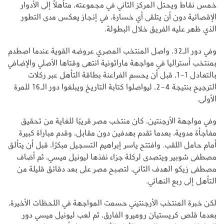
خمس نقاط ويحتل المركز الثاني في مجموعته، متأهلًا إلى الأدوار
الإقصائية دون أن يتلقى أي خسارة، في إنجاز يعكس مدى التطور
الذي ظهر عليه الفريق خلال البطولة.
وفي دور الـ32، واصل المنتخب المصري عروضه القوية عندما اصطدم
بمنتخب أستراليا في مواجهة ماراثونية انتهى وقتاها الأصلي والإضافي
بالتعادل 1-1، قبل أن يحسم الفراعنة بطاقة التأهل عبر ركلات
الترجيح بنتيجة 4-2، ليواصلوا كتابة التاريخ ويبلغوا دور الـ16 للمرة
الأولى.
وفي مواجهة الأرجنتين، كان منتخب مصر قريبًا للغاية من تحقيق
مفاجأة مدوية، بعدما تقدم بهدفين دون مقابل، وقدم مباراة كبيرة
أمام حامل اللقب. وافتتح ياسر إبراهيم التسجيل مبكرًا، قبل أن يتألق
مصطفى شوبير ويتصدى لركلة جزاء نفذها ليونيل ميسي، ثم أضاف
مصطفى زيكو الهدف الثاني، لتصبح مصر على بعد دقائق قليلة من
التأهل إلى ربع النهائي.
لكن خبرة المنتخب الأرجنتيني حسمت المواجهة في اللحظات الأخيرة،
بعدما قلص كريستيان روميرو الفارق، ثم لعب ليونيل ميسي دور