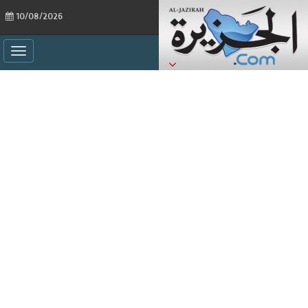
10/08/2026
ggle
ation