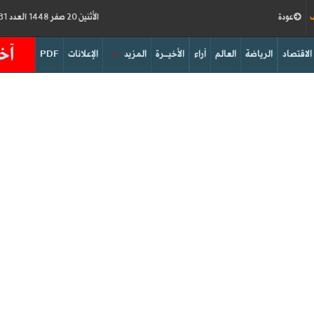
ف
عودة
الأثنين 20 صفر 1448 العدد 19331
آخر
الاقتصاد
الرياضة
العالم
آراء
الأخيــرة
المزيد
الإعلانات
PDF