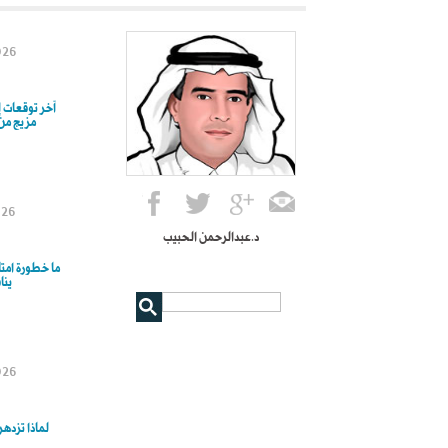
026
آخر توقعات 
مزيج من
026
د.عبدالرحمن الحبيب
ما خطورة امت
ينا
026
لماذا تزده