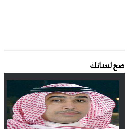
صح لسانك