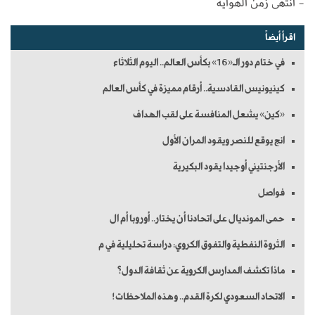
- انتهى زمن الهواية
اقرأ أيضاً
في ختام دور الـ«16» بكأس العالم.. اليوم الثلاثاء
كينيونيس القادسية.. أرقام مميزة في كأس العالم
«كين» يشعل المنافسة على لقب الهداف
انج يوقع للنصر ويقود المران الأول
الأرجنتيني أوجيدا يقود البكيرية
فواصل
حمى المونديال على اتحادنا أن يختار.. أوروبا أم ال
الثروة النفطية والتفوق الكروي: دراسة تحليلية في م
ماذا تكشف المدارس الكروية عن ثقافة الدول؟
‏الاتحاد السعودي لكرة القدم.. وهذه الملاحظات!