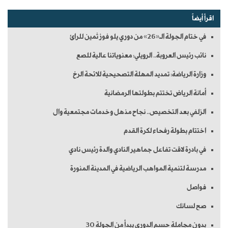
اقرأ أيضاً
في ختام الجولة الـ«26» من دوري يلو فوز ثمين للرائ
نائب رئيس العروبة.. الرويلي: معنوياتنا عالية للصع
وزارة الرياضة: تمديد المهلة التصحيحية للائحة الرخ
أمانة الرياض تختتم بطولتها الرمضانية
الزلفي بعد التخصيص.. نجاح مذهل وخدمات مجتمعية وال
اختتام بطولة رفحاء لكرة القدم
في بادرة لاقت تفاعل جماهير النادي والدة رئيس نادي
مدرسة لتنمية المواهب الرياضية في المدينة المنورة
فواصل
صح لسانك
بدون مجاملة حسم الدوري يبدأ من الجولة 30