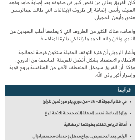
كان الفريق يعاني من نقص كبير في صفوفه بعد إصابة حامد وفهد
المنيف وأنس، إضافة إلى ظروف الإيقافات التي طالت عبدالرحمن
هندي وأيمن الحجيلي.
واضاف: هناك الكثير من الظروف التي لا يعلمها أغلب البعيدين عن
النادي ولكن ولله الحمد ما زلنا في دائرة المنافسة.
وأشار الرويلي أن فترة التوقف المقبلة ستكون فرصة لمعالجة
الأخطاء والاستعداد بشكل أفضل للمرحلة الحاسمة من الدوري،
مؤكدًا أن الفريق سيدخل المنعطف الأخير من المنافسة بروح قوية
وإصرار أكبر بإذن الله.
اقرأ أيضاً
في ختام الجولة الـ«26» من دوري يلو فوز ثمين للرائ
وزارة الرياضة: تمديد المهلة التصحيحية للائحة الرخ
أمانة الرياض تختتم بطولتها الرمضانية
الزلفي بعد التخصيص.. نجاح مذهل وخدمات مجتمعية وال