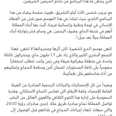
الذي يحظى به هذا البرنامج من خادم الحرمين الشريفين.
مع غروب شمس ثالث أيام التشريق، طويت صفحة بيضاء من هذا
البرنامج الناجح، حيث تجلت في هذا الموسم صور شتى من العطاء
الإنساني في لوحة وطنية وإنسانية فريدة، أثبت بها أبناء المملكة
أنهم في خدمة الحاج، وضيف الرحمن، هي وسام فخر يتوارثه أبناء
المملكة جيلاً بعد جيل!.
انتهى موسم الحج كشعيرة، لكن أثرها ومخرجاتها لا تنتهي، فهذا
التجمع البشري الكبير والذي زاد على 1.7 مليون حاج، ويتحركون ككتلة
واحدة، في منطقة جغرافية ضيقة وفي زمن واحد، تتطلب استنفاراً
سعودياً على كافة المستويات لضمان أمن وسلامة الحجاج وتمكينهم
من أداء مناسكهم بكل طمأنينة.
وبعيداً عن كل الإحصائيات والبيانات الرسمية الصادرة عن الهيئة
العامة للإحصاء، ولغة الأرقام التي تعكس النجاح الاستثنائي، وقدرة
السعودية على إدارة هذا التنوع الثقافي واللغوي الهائل من البشر،
تواصل المملكة نجاح مبادرة طريق مكة، إحدى مبادرات رؤية 2030،
والتي سهلت إنهاء إجراءات الحجاج في بلدانهم قبل الوصول إلى
المملكة!.