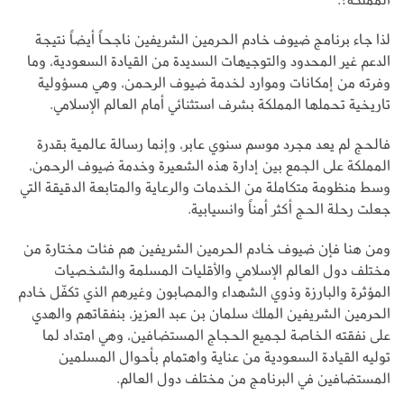
لذا جاء برنامج ضيوف خادم الحرمين الشريفين ناجحاً أيضاً نتيجة
الدعم غير المحدود والتوجيهات السديدة من القيادة السعودية، وما
وفرته من إمكانات وموارد لخدمة ضيوف الرحمن، وهي مسؤولية
تاريخية تحملها المملكة بشرف استثنائي أمام العالم الإسلامي.
فالحج لم يعد مجرد موسم سنوي عابر، وإنما رسالة عالمية بقدرة
المملكة على الجمع بين إدارة هذه الشعيرة وخدمة ضيوف الرحمن،
وسط منظومة متكاملة من الخدمات والرعاية والمتابعة الدقيقة التي
جعلت رحلة الحج أكثر أمناً وانسيابية.
ومن هنا فإن ضيوف خادم الحرمين الشريفين هم فئات مختارة من
مختلف دول العالم الإسلامي والأقليات المسلمة والشخصيات
المؤثرة والبارزة وذوي الشهداء والمصابون وغيرهم الذي تكفّل خادم
الحرمين الشريفين الملك سلمان بن عبد العزيز، بنفقاتهم والهدي
على نفقته الخاصة لجميع الحجاج المستضافين، وهي امتداد لما
توليه القيادة السعودية من عناية واهتمام بأحوال المسلمين
المستضافين في البرنامج من مختلف دول العالم.