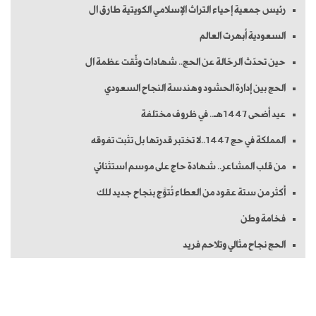
رئيس جمعية إحياء التراث الإسلامي الكويتية طارق ال
السعودية أبهرت العالم
حين تحدّث الرحّالة عن الحج.. شهادات وثّقت عظمة ال
الحج بين إدارة الحشود وهندسة النجاح السعودي
عيد أضحى 1447هـ.. في ظروف مختلفة
المملكة في حج 1447..لا تختبر قدرتها بل تثبت تفوقه
من قلب المشاعر.. شهادة حاج على موسم استثنائي
أكثر من ستة عقود من العطاء تُتوَّج بنجاح جديد للك
فخامة وطن
الحج نجاح مثالي وتلاحم فريد