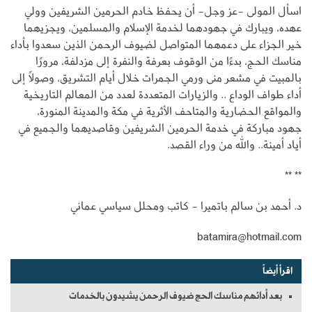
اسأل المولى -عز وجل- أن يحفظ خادم الحرمين الشريفين وولي
عهده، ويبارك في جهودهما لخدمة الإسلام والمسلمين، ويجزيهما
خير الجزاء على دعمهما المتواصل لضيوف الرحمن الذين سعدوا بأداء
مناسك الحج، بدءًا من الوقوف بعرفة والنفرة إلى مزدلفة، مرورًا
بالمبيت في مشعر منى ورمي الجمرات خلال أيام التشريق، وصولًا إلى
أداء طواف الوداع .. والزيارات المتعددة لعدد من المعالم التاريخية
والمواقع الحضارية والمتاحف الأثرية في مكة والمدينة المنورة،
جهود مباركة في خدمة الحرمين الشريفين وقاصديهما والجميع في
أياد أمينة.. والله من وراء القصد.
** **
د. أحمد بن سالم باتميرا - كاتب ومحلل سياسي عماني
batamira@hotmail.com
اقرأ أيضاً
بعد أدائهم مناسك الحج ضيوف الرحمن يشيدون بالخدمات