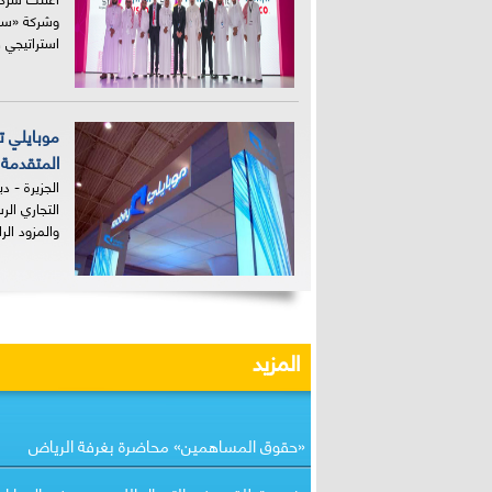
وشركة «سيس
استراتيجي ف
موبايلي 
المتقدمة 
الجزيرة - د
التجاري ال
والمزود الرا
المزيد
«حقوق المساهمين» محاضرة بغرفة الرياض