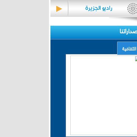
صداراتنا
الثقافية