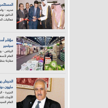
المستثمري
مدريد - واس
الدكتور توف
فعاليات ا
سبتمبر
الرياض - و
مقارنة بنظي
مليون دولار م
الجزيرة - 
الأوبك للتنم
العام السيد