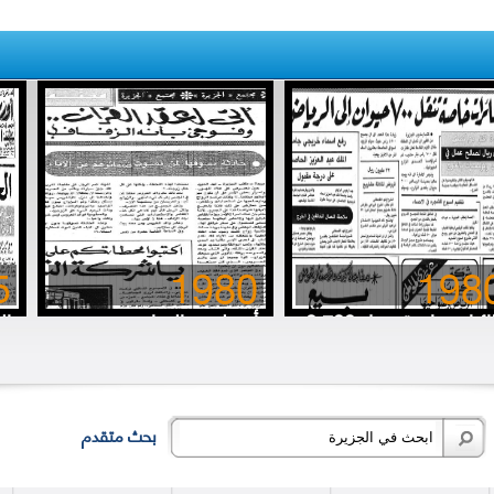
5
1980
198
8 طائرات خاصة تنقل 700
أتى لعقد القِران.. وفوجئ
ال
رة (حلوب) إلى الرياض
بأنه الزفاف
خا
بحث متقدم