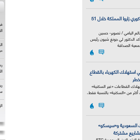
5 ملايين كوري زاروا المملكة خلال 51
الم اليامي / تصوير- حسين
كد الدكتور لي جونغ شيون رئيس
ية الصداقة
ي استهلاك الكهرباء بالقطاع
خطر
هلاك القطاعات «غير السكنية»
 أكثر من «السكنية» بالنسبة فقط،
ت السعودية و«سيسكو»
شاريع مشتركة
أعلنت شركة الاتصالات السعودية STC