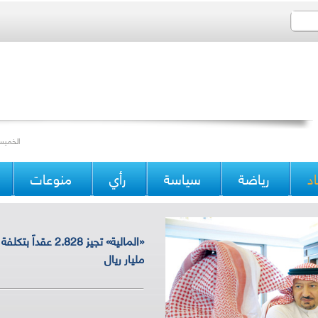
Thursday 16/10/2014 Issue 15358 الخميس 22 ذو 
د
رياضة
سياسة
رأي
منوعات
مليار ريال