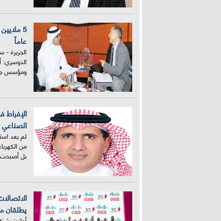
عاماً
الجزيرة - س
الدوسري: أ
ومؤسس جمع
الإفراط ف
الصناعي 
لم يعد است
من الكهرباء
بل أصبحت
الاتصالا
يطلقان م