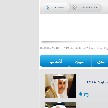
al-jazirah.com
al-jazirahonline.com
الحجة 1435 العدد
أخرى
أخـيـرة
الثقافية
«المالية» تجيز 2.828 عقداً بتكلفة تجاوزت 170.4
|