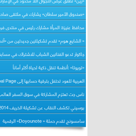
«زين» تطلق عرض التجوال اللا محدود في الإمارا
«صندوق الأمير سلطان» يشارك في ملتقى صاحبات
محافظ عنيزة: المرأة مشارك رئيس في منتدى فر
« الشايع هوم» تقدم تشكيلتين جديدتين من «آند 
جاكوار تدعو الفنانين الشباب للاشتراك في مسابقة «ign XE
«تويوتا» :أنظمة تنقل ذكية لحياة أكثر أماناً
العربية للعود تحتفل بترقية حسابها إلى Global Page
ناس جت تعتزم المشاركة في سوق السفر العالم
بوسيني تكشف النقاب عن تشكيلة الخريف 2014
سامسونج تقدم حملة « Doyounote» الرقمية