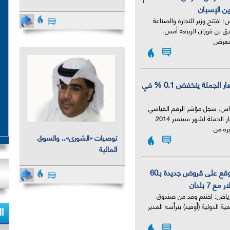
ن الإسبان
: افتتح وزير التجارة والصناعة
|
يق بن فوزان الربيعة أمس،
لمعرض
مؤشر أسعار الجملة ينخفض 0.1 % في
اس: سجل مؤشر الرقم القياسي
العام لأسعار الجملة لشهر سبتمبر 2014
ره من
توصيات «الشورى».. والسوق
المالية
الحربش يوقع على قروض جديدة بـ60
|
ع 7 بلدان
الرياض: اختتم وفد من صندوق
ية الدولية (أوفيد) يترأسه المدير
ا