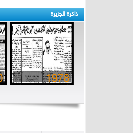
ذاكرة الجزيرة
0
1978
المتخنفسون.. مستهتروا
الزمن الجميل
بق