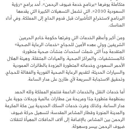
متكاملة يوفرها «برنامج خدمة ضيوف الرحمن»، أحد برامج «رؤية
السعودية 2030»، التي تشمل التسهيلات الكبيرة التي يقدمها
البرنامج لاستخراج التأشيرات قبل قدوم الحاج إلى المملكة، وفي أداء
المناسك.
ومن أكبر وأعظم الخدمات التي وفرتها حكومة خادم الحرمين
الشريفين وولي عهده الأمين للحجاج «خدمات الرعاية الصحية»
المتقدمة جداً التي شملت استحداث منشآت صحية متطورة؛
كالمستشفيات، والمراكز الصحية، والعيادات المتنقلة، وهيئة الهلال
الأحمر السعودي وخدماته المتطورة المزودة بالطائرات العمودية
والسيارات الحديثة؛ لتقديم الرعاية الصحية الفورية والفعّالة للحجاج،
وتحقيق الاستجابة السريعة لأي طارئ على مدار الساعة.
أما خدمات النقل والخدمات الداعمة فتتمتع المملكة ولله الحمد
بمنظومة متطورة جدًا ومريحة من مطارات عالمية ورحلات جوية على
مدار الساعة، وكذلك وفرت خدمات السكك الحديدية بين مكة المكرمة
والمدينة المنورة وقطار المشاعر المقدسة؛ لتسهيل حركة ضيوف
الرحمن بين المشاعر، بالإضافة إلى آلاف الحافلات المهيأة لتنقلات
ضيوف الرحمن بيسر وسهولة.