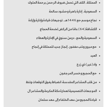
المملكة.. الكف التي تحمل ضيوف الرحمن برحمة الملوك
السعودية.. إدارة باهرة وحشود سالمة
نجاح موسم حج 1446هـ.. توجيهات قيادة وإدارة وإرادة
الكشافة(64) عامًا من الركض لخدمة الحجاج
السعودية والحج.. درسٌ سنويّ في الإدارة والعطاء
حج مبرور وذنب مغفور.. إنجاز جديد للمملكة في إنجاح
العيد
واد(غير) ذي زرع
حج الحجيج وخسر المرجفون
من قلب المشاعر المقدسة: انضباط يفوق التوقعات وتنظ
الموجهات التصميمية لعمارة مكة المكرمة والمشاعر ال
قيادة الحجيج من عهد الخلفاء إلى عهد سلمان