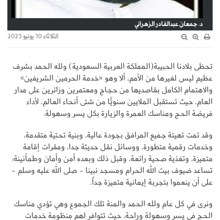
د. جمعان عبدالقادر الزهراني
الثلاثاء 10 يونيو 2025
تحظى بلادنا الحبيبة(المملكة العربية السعودية) ولله الحمد بشرف
عظيم ليس لغيرها من الأمم، ألا وهو «خدمة الحرمين الشريفين»
والاهتمام الكامل بقاصديها من حجاج ومعتمرين وزائرين على مدار
العام، حيث تستقبل الملايين سنويًّا من شتى أنحاء العالم، لأداء
فريضة الحج ومناسك العمرة والزيارة بكل يسر وسهولة.
وقد تمت تهيئة جميع المرافق بجودة عالية، وبنية تحتية متقدمة،
وخدمات رقمية متطورة، ووسائل نقل حديثة جدا، ومقرات إقامة
متميزة، وتغذية صحية رائعة، وقبل ذلك وبعده أمن وأمان وطمأنينة؛
تساعد ضيوف بيت الله الحرام ومسجد نبينا - صلى الله عليه وسلم -
على أن ينعموا بتجربة إيمانية متميزة جداً.
ونرى في كل عام ولله الحمد والمنة تلك الجموع وهي تؤدي مناسك
الحج في يسر وسهولة وراحة، حيث تتوافر لهم منظومة خدمات