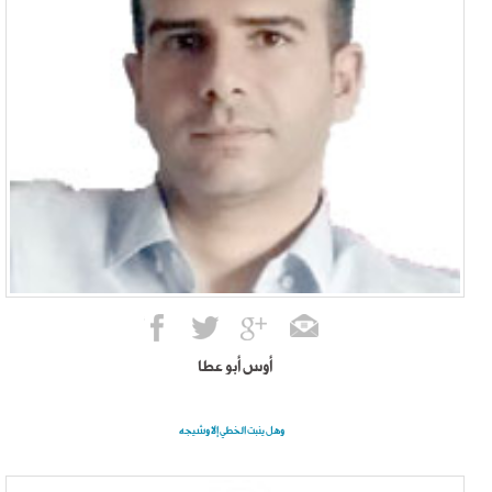
أوس أبو عطا
وهل ينبت الخطي إلا وشيجه