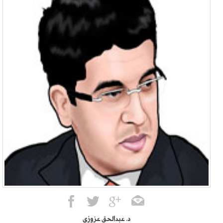
د. عبدالحق عزوزي