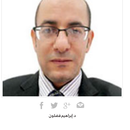
د. إبراهيم فضلون