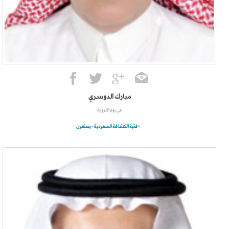
مبارك الدوسري
في يوم التروية
«فتية الكشافة السعودية» يصنعون