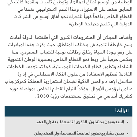
الوطنية من توسيع نطاق أعمالها، وتوطين تقنيات متقدمة كانت في
السابق تعتمد على الاستيراد، وهذا الدعم الاستراتيجي منحنا في
القطاع الخاص دافعاً قوياً للتحرك نحو آفاق أوسع في الشراكات
الدولية التي تخدم مصلحة الوطن».
وأضاف العجلان أن المشروعات الكبرى التي أطلقتها الدولة أعادت
رسم خارطة التنمية في مختلف المناطق، حيث ركزت هذه المبادرات
على رفع جودة الحياة وخلق وظائف نوعية للشباب السعودي، مما
يعكس حرصاً على ربط نمو القطاع الخاص بمسيرة الوطن التنموية
الشاملة وتطوير قطاع الخدمات اللوجستية، كما تستهدف الخطوات
القادمة تعظيم الاستفادة من حلول الذكاء الاصطناعي في إدارة
سلاسل الإمداد والمدن الذكية لضمان استمرارية المملكة كمركز جذب
عالمي لرؤوس الأموال، مؤكداً التزام القطاع الخاص بمواصلة دوره
كشريك أساسي في تحقيق مستهدفات رؤية 2030 .
اقرأ أيضاً
السعوديون يحتفلون بالذكرى التاسعة لبيعة ولي العهد
ضمن مشاريع تطوير العاصمة المقدسة: ولي العهد يعلن