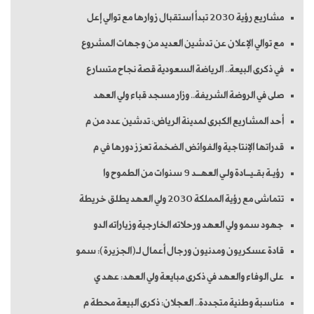
مشاريع رؤية 2030 تبدأ استقبال زوارها مع توالي إعل
مع توالي الإعلان عن تدشين العديد من وجهات المشروع
في ذكرى البيعة.. الرياضة السعودية قصة نجاح متسارع
صلى في الروضة الشريفة.. وزار مسجد قباء ولي العهد
أحد المشاريع الكبرى لمدينة الرياض: تدشين عدد من م
قدراتها الإنتاجية والفوائض الضخمة تعزز دورها في م
رؤيـة بقـيــادة ولـي العهــد 9 سنوات من الطموح وا
تتماشى مع رؤية المملكة 2030 ولي العهد يطلق خريطة
جهود سمو ولي العهد ورحلاته الخارجية وزياراته الدو
قادة عسكريون ومدنيون ورجال أعمال لـ(الجزيرة): سمو
على الوفاء والعهد في ذكرى مبايعة ولي العهد: عهد ي
مناسبة وطنية متجددة.. العجلان: ذكرى البيعة محطة م