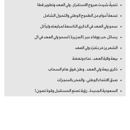
تنميةٌ شيدت صروح الاستقرار.. ولي العهد وتطوير قطا
تسعة أعوام من الطموح الوطني والتحول الشامل
سمو ولي العهد في الذكرى التاسعة لمبايعته ولياً لل
رسائل حب ووفاء عبر (الجزيرة) لسمو ولي العهد في ال
الشعر يزخر بتفرّد ولي العهد
بيعة ولاية العهد.. نماء ونهضة
ذكرى بيعة ولي العهد.. وطن فوق هام السحاب
صدق الانتماء الوطني.. والفخر بالمنجزات
السعودية الجديدة.. رؤية تصنع المستقبل وقوة تصون ا