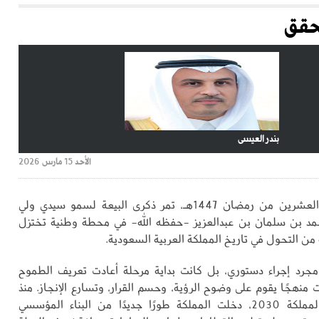
تحقق
بندر العيسى
الأحد 15 مارس 2026
في السادس والعشرين من رمضان 1447هـ، تمر ذكرى البيعة لسمو سيدي ولي
حمد بن سلمان بن عبدالعزيز -حفظه الله- في محطة وطنية تختزل
 من التحول في تاريخ المملكة العربية السعودية.
مجرد إجراء دستوري، بل كانت بداية مرحلة أعادت تعريف الطموح
منهجًا يقوم على وضوح الرؤية، وحسم القرار، وتسارع الإنجاز. منذ
انطلاقة رؤية المملكة 2030، دخلت المملكة طورًا جديدًا من البناء المؤسسي