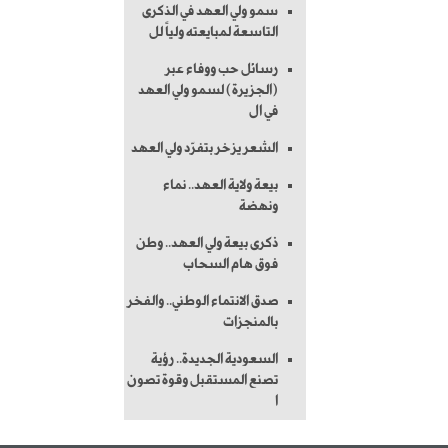
سمو ولي العهد في الذكرى
التاسعة لمبايعته ولياً لل
رسائل حب ووفاء عبر
(الجزيرة) لسمو ولي العهد
في ال
الشعر يزخر بتفرّد ولي العهد
بيعة ولاية العهد.. نماء
ونهضة
ذكرى بيعة ولي العهد.. وطن
فوق هام السحاب
صدق الانتماء الوطني.. والفخر
بالمنجزات
السعودية الجديدة.. رؤية
تصنع المستقبل وقوة تصون
ا