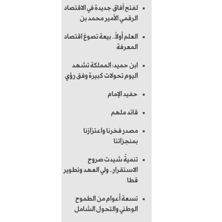
لفتح آفاق جديدة في الاقتصاد
الرقمي الأمير محمد بن
العلم أولاً.. بيعة تصوغ اقتصاد
المعرفة
ابن حميد: المملكة تشهد
اليوم تحولات كبيرة وفق رؤي
حفيد الإمام
قائد ملهم
مصدر فخرنا واعتزازنا
بمنجزاتنا
تنميةٌ شيدت صروح
الاستقرار.. ولي العهد وتطوير
قطا
تسعة أعوام من الطموح
الوطني والتحول الشامل