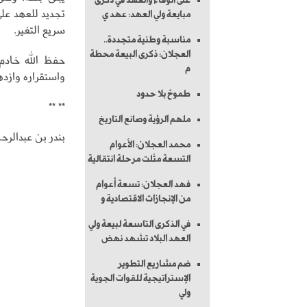
على الوفاء والعهد في ذكرى
تجديد للعهد عل
مبايعة ولي العهد: عهد ي
سريع التغير.
مناسبة وطنية متجددة..
العجلان: ذكرى البيعة محطة
حفظ الله خادم 
م
واستقراره وازده
طموحٌ بلا حدود
** **
ملهم الرؤية وصانع التاريخ
بندر بن عبدالر
محمد العجلان: الأعوام
التسعة مثلت مرحلة انتقالية
فهد العجلان: تسعة أعوام
من الإنجازات الاقتصادية و
في الذكرى التاسعة لبيعة ولي
العهد البلاد تشهد نهض
ضم مشاريع التطوير
الإستراتيجية للقوات الجوية
ولي