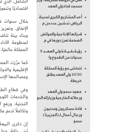
صلى في الروضة الشريفة.. وزار
الشامل، الذي لم
مسجد قباء ولي العهد
اقتصاديًا وتنمويً
أحد المشاريع الكبرى لمدينة
خلال سنوات قل
الرياض: تدشين عدد من م
الإنفاق، وتعزي
قدراتها الإنتاجية والفوائض
وبناء بيئة تناف
الضخمة تعزز دورها في م
لمنظومة الأدا
المملكة عالميًا،
رؤيـة بقـيــادة ولـي العهــد 9
سنوات من الطموح وا
كما عزّزت الممل
تتماشى مع رؤية المملكة
الإقليمية والدو
2030 ولي العهد يطلق
ومصالحها الإستر
خريطة
وفي قطاع الطير
جهود سمو ولي العهد
والخدمات اللو
ورحلاته الخارجية وزياراته الدو
التحتية، ورفع ا
قادة عسكريون ومدنيون
وتكاملًا تدعم مك
ورجال أعمال لـ(الجزيرة):
سمو
إن ذكرى البيع
يُبنى بثقة، وع