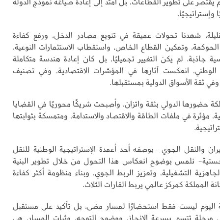
 يقتصر على تطوير القطاعات، بل امتد إلى إعادة صياغة نموذج الدولة
ا وإستراتيجيًا.
يلة، شهدنا تحولات عميقة في تنويع مصادر الدخل، ورفع كفاءة
ز الحوكمة، وتمكين القطاع الخاص، واستقطاب الاستثمارات النوعية،
سية جاذبة. لم يكن التغيير تجميليًا، بل كان إعادة هندسة متكاملة
ء الوطني، انعكست آثارها في المؤشرات الاقتصادية، وفي تصنيف
 وفي ثقة الأسواق الدولية بمستقبلها.
كة حضورها الدولي بثقة واتزان، وأصبحت شريكًا محوريًا في القضايا
لية، مؤثرة في ملفات الطاقة والاقتصاد والاستدامة، ومتمسكة بثوابتها
اتيجية.
ان والنقل الجوي -بوصفه أحد أعمدة الإستراتيجية الوطنية للنقل
جستية- نلمس بوضوح انعكاس هذا التحول من خلال تطوير البنية
لجاهزية التشغيلية، وتعزيز الربط الجوي، وبناء منظومة أكثر كفاءة
انة المملكة كمركز عالمي يربط القارات الثلاث.
ة اليوم ليست فقط استحضارًا لمسار مضى، بل تأكيد على مستقبل
لى مرحلة تتسم بسرعة الإنجاز، ووضوح التوجه، وثبات المسار. هي