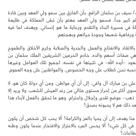
لب/ سيف بن سلمان الرافع، بأن الفارق بين سمو ولي العهد وبين قادة
م كبير جداً، فسمو ولي العهد مهتم بأن تبقى المملكة في طليعة
 في مسيرة البناء والتقدم ورعاية ما هو إنساني، ويهدف لما فيه
ورفاهية شعبها وجودة حياتهم وبهجتهم.
اتقاد والانفتاح والعمل والجدية والصلابة وكرم الأخلاق والطموح
وهي صفات أسهم والده، خادم الحرمين الشريفين الملك سلمان بن
عود -أيده الله- في تثبيتها في نفسه، لجميع تلك العوامل وغيرها
ونحبه نحن كطلاب على وجه الخصوص، والمواطنين على وجه العموم.
علي بن مبارك آل وافي، إلى أن أي مواطن، ومن أي دولة كان هو، لا
سوى أكثر من إحراز مستوى مثالي من رغد العيش للشعب، ولا يريد إلا
 ذهب- موضع تقدير وإجلال واحترام، وهو ما تحقق بالفعل لأبناء هذا
د ذلك هم لا يحبونه بصدق؟
نا يهدف إلى أن يحيا بالعز والكرامة؟ ألا يحب كل شخص أن يكون
في كل شيء؟ ألا يحس المرء بالاعتزاز والافتخار عندما يكون وطنه
لقطاعات؟