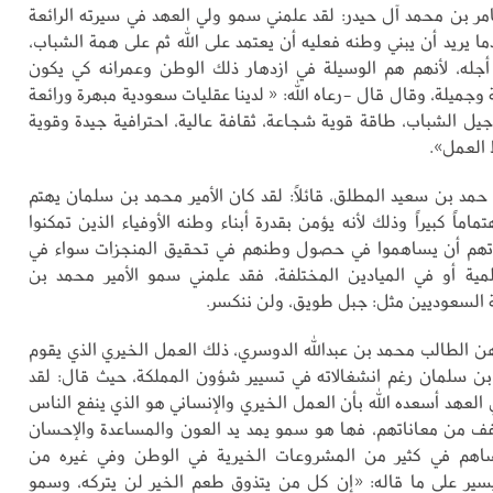
مر بن محمد آل حيدر: لقد علمني سمو ولي العهد في سيرته الرائعة
ما يريد أن يبني وطنه فعليه أن يعتمد على الله ثم على همة الشباب،
جله، لأنهم هم الوسيلة في ازدهار ذلك الوطن وعمرانه كي يكون
 وجميلة، وقال قال -رعاه الله: « لدينا عقليات سعودية مبهرة ورائعة
جيل الشباب، طاقة قوية شجاعة، ثقافة عالية، احترافية جيدة وقوية
 العمل».
مد بن سعيد المطلق، قائلاً: لقد كان الأمير محمد بن سلمان يهتم
تماماً كبيراً وذلك لأنه يؤمن بقدرة أبناء وطنه الأوفياء الذين تمكنوا
دتهم أن يساهموا في حصول وطنهم في تحقيق المنجزات سواء في
مية أو في الميادين المختلفة، فقد علمني سمو الأمير محمد بن
 السعوديين مثل: جبل طويق، ولن ننكسر.
 الطالب محمد بن عبدالله الدوسري، ذلك العمل الخيري الذي يقوم
 بن سلمان رغم انشغالاته في تسيير شؤون المملكة، حيث قال: لقد
العهد أسعده الله بأن العمل الخيري والإنساني هو الذي ينفع الناس
 من معاناتهم، فها هو سمو يمد يد العون والمساعدة والإحسان
اهم في كثير من المشروعات الخيرية في الوطن وفي غيره من
سير على ما قاله: «إن كل من يتذوق طعم الخير لن يتركه، وسمو