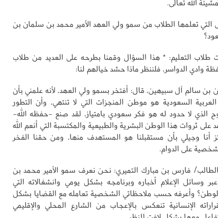
شيئة الله تعالى.
التي تعلمها الطلاب من سمو ولي العهد الأمير محمد بن سلمان بن
عود؟
 طلاب التعليم: * هذا السؤال وقمنا بطرحه على العديد من طلاب
ظة وادي الدواسر، فلننظر ماذا حشد خيالهم لنا:
 بن سالم آل سبيهين، قال: أفتخر بسمو ولي العهد، لأنه علمني بأن
لعربية السعودية هو موطن المنجزات التي لا تنتهي، وأن التطور
وح الذي لا حدود له هو فكر سعودي بامتياز، لقد صنع -حفظه الله-
على ثروات هذا الوطن البشرية والطبيعية والمكتسبة التي أنعم الله
تز أنا وجيلي بأن مستقبلنا هو المستهدف منها، ومن حقنا الفخر
شخصية على الدوام.
لطالب/ فارس بن مبارك التميري: نحن نعرف سمو الأمير محمد بن
بر وسائل الإعلام أخباره وبرنامجه بشكل يومي وانشغالاته التي
لوطن؟ وأعرفه حسب ملاحظاتي الشخصية تعامله مع القضايا بشكل
راراته الإنسانية تنعكس بالإعجاب من الشارع المحلي والإقليمي
تفاعل معها بشكل لافت للنظر.