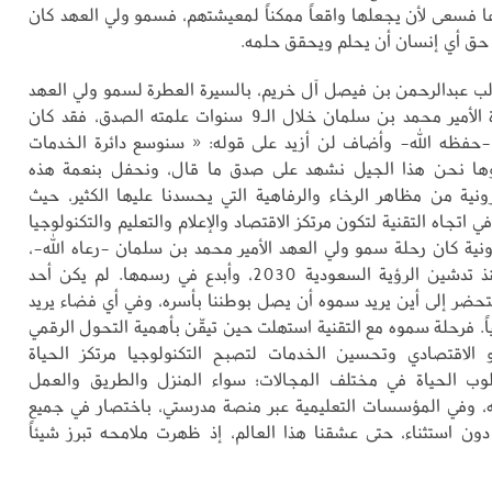
 فسعى لأن يجعلها واقعاً ممكناً لمعيشتهم، فسمو ولي العهد كان
 حق أي إنسان أن يحلم ويحقق حلمه.
الب عبدالرحمن بن فيصل آل خريم، بالسيرة العطرة لسمو ولي العهد
بقوله: إن سيرة الأمير محمد بن سلمان خلال الـ9 سنوات علمته الصدق، فقد كان
حفظه الله- وأضاف لن أزيد على قوله: « سنوسع دائرة الخدمات
، وها نحن هذا الجيل نشهد على صدق ما قال، ونحفل بنعمة هذه
رونية من مظاهر الرخاء والرفاهية التي يحسدنا عليها الكثير، حيث
 اتجاه التقنية لتكون مرتكز الاقتصاد والإعلام والتعليم والتكنولوجيا
رونية كان رحلة سمو ولي العهد الأمير محمد بن سلمان -رعاه الله-،
التي أعد لها منذ تدشين الرؤية السعودية 2030، وأبدع في رسمها. لم يكن أحد
تحضر إلى أين يريد سموه أن يصل بوطننا بأسره، وفي أي فضاء يريد
اً. فرحلة سموه مع التقنية استهلت حين تيقّن بأهمية التحول الرقمي
و الاقتصادي وتحسين الخدمات لتصبح التكنولوجيا مرتكز الحياة
وب الحياة في مختلف المجالات؛ سواء المنزل والطريق والعمل
ه، وفي المؤسسات التعليمية عبر منصة مدرستي، باختصار في جميع
ون استثناء، حتى عشقنا هذا العالم، إذ ظهرت ملامحه تبرز شيئاً