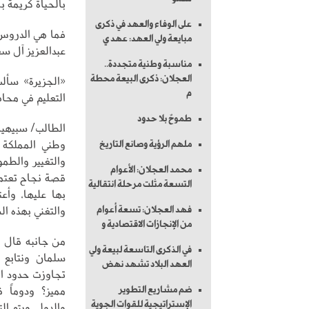
بالحياة كريمة بم
على الوفاء والعهد في ذكرى
فما هي الدروس 
مبايعة ولي العهد: عهد ي
عبدالعزيز آل س
مناسبة وطنية متجددة..
العجلان: ذكرى البيعة محطة
«الجزيرة» سألت
م
التعليم في محاف
طموحٌ بلا حدود
الطالب/ سبيهين
وطني المملكة ا
ملهم الرؤية وصانع التاريخ
والتغيير والطم
محمد العجلان: الأعوام
قصة نجاح تعتمد 
التسعة مثلت مرحلة انتقالية
بها عليها، وأع
والتغني بهذه ال
فهد العجلان: تسعة أعوام
من الإنجازات الاقتصادية و
من جانبه قال ا
في الذكرى التاسعة لبيعة ولي
سلمان ونتابع ع
العهد البلاد تشهد نهض
تجاوزت حدود ا
مميز؟ ودوماً ق
ضم مشاريع التطوير
الإستراتيجية للقوات الجوية
والدولي ويتم ال