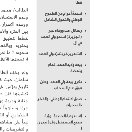
قطا
الطالب/ محمد بن
تسعة أعوام من الطموح
وعدم الاستسلام
الوطني والتحول الشامل
ووحدة الإصرار 
بين الفترة وال
رسائل حب ووفاء عبر
(الجزيرة) لسمو ولي العهد
في ال
يحتويه. وبالفع
سموه: « ما نمر 
الشعر يزخر بتفرّد ولي العهد
لا تخطئها الأنظا
بيعة ولاية العهد.. نماء
ونهضة
ولم يخف الطا
سلمان، حيث ق
ذكرى بيعة ولي العهد.. وطن
فوق هام السحاب
تدشينها كان طم
صدق الانتماء الوطني.. والفخر
جذابة وجيدة ور
بالمنجزات
جزءًا مساهماً 
الحضاري أو ال
السعودية الجديدة.. رؤية
جداً على مشاهد
تصنع المستقبل وقوة تصون
والتشريعات وال
ا