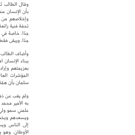
وقال الطالب ثا
بأن الإنسان عند
وإخلاصهم من أ
تحفة فنية رائعة
جدًا، خاصة في 
جدًا، ويبقى فقط
وأضاف الطالب ح
ببناء الإنسان اه
بعزيمتهم وإرا
المؤشرات العال
سلمان بأن همّة
ولم يغب عن ذهن
به الأمير محمد
علمني سمو ولي 
ويسعدهم ويخفف
إلى الناس ويس
الأوطان، وهو ي