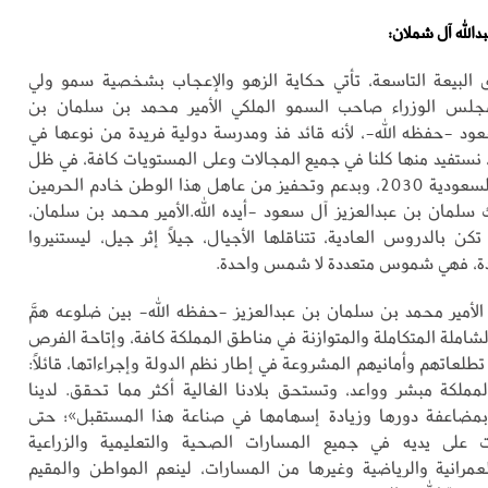
دالله آل شملان:
البيعة التاسعة، تأتي حكاية الزهو والإعجاب بشخصية سمو ولي
جلس الوزراء صاحب السمو الملكي الأمير محمد بن سلمان بن
عود -حفظه الله-، لأنه قائد فذ ومدرسة دولية فريدة من نوعها في
، نستفيد منها كلنا في جميع المجالات وعلى المستويات كافة، في ظل
فصول الرؤية السعودية 2030، وبدعم وتحفيز من عاهل هذا الوطن خادم الحرمين
 سلمان بن عبدالعزيز آل سعود -أيده الله.الأمير محمد بن سلمان،
 تكن بالدروس العادية، تتناقلها الأجيال، جيلاً إثر جيل، ليستنيروا
ددة، فهي شموس متعددة لا شمس واحدة.
أمير محمد بن سلمان بن عبدالعزيز -حفظه الله- بين ضلوعه همَّ
لشاملة المتكاملة والمتوازنة في مناطق المملكة كافة، وإتاحة الفرص
طلعاتهم وأمانيهم المشروعة في إطار نظم الدولة وإجراءاتها، قائلاً:
ملكة مبشر وواعد، وتستحق بلادنا الغالية أكثر مما تحقق. لدينا
مضاعفة دورها وزيادة إسهامها في صناعة هذا المستقبل»؛ حتى
 على يديه في جميع المسارات الصحية والتعليمية والزراعية
لعمرانية والرياضية وغيرها من المسارات، لينعم المواطن والمقيم