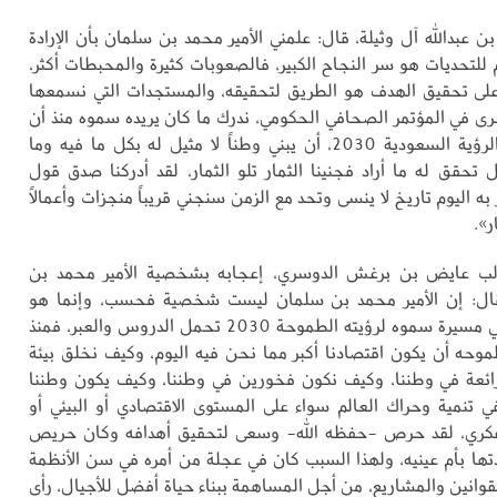
 عبدالله آل وثيلة، قال: علمني الأمير محمد بن سلمان بأن الإرادة
 للتحديات هو سر النجاح الكبير، فالصعوبات كثيرة والمحبطات أكثر،
على تحقيق الهدف هو الطريق لتحقيقه، والمستجدات التي نسمعها
أخرى في المؤتمر الصحافي الحكومي، ندرك ما كان يريده سموه منذ أن
خطط لتطبيق الرؤية السعودية 2030، أن يبني وطناً لا مثيل له بكل ما فيه وما
ل تحقق له ما أراد فجنينا الثمار تلو الثمار، لقد أدركنا صدق قول
به اليوم تاريخ لا ينسى وتحد مع الزمن سنجني قريباً منجزات وأعمالًا
ر».
لب عايض بن برغش الدوسري، إعجابه بشخصية الأمير محمد بن
ال: إن الأمير محمد بن سلمان ليست شخصية فحسب، وإنما هو
تاريخ يدرّس، في مسيرة سموه لرؤيته الطموحة 2030 تحمل الدروس والعبر، فمنذ
وحه أن يكون اقتصادنا أكبر مما نحن فيه اليوم، وكيف نخلق بيئة
ائعة في وطننا، وكيف نكون فخورين في وطننا، وكيف يكون وطننا
في تنمية وحراك العالم سواء على المستوى الاقتصادي أو البيئي أو
فكري، لقد حرص -حفظه الله- وسعى لتحقيق أهدافه وكان حريص
تها بأم عينيه، ولهذا السبب كان في عجلة من أمره في سن الأنظمة
قوانين والمشاريع، من أجل المساهمة ببناء حياة أفضل للأجيال، رأى