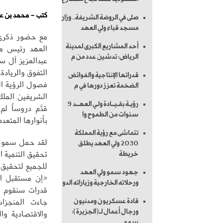
كتب - محمد بن عب
صلى في الروضة الشريفة.. وزار
مسجد قباء ولي العهد
مع حضور ذكرى 
أحد المشاريع الكبرى لمدينة
العهد رئيس م
الرياض: تدشين عدد من م
عبدالعزيز آل س
التفوق والريادة
قدراتها الإنتاجية والفوائض
الضخمة تعزز دورها في م
الشريفين الملك
رؤيـة بقـيــادة ولـي العهــد 9
قدَّم دروساً لم
سنوات من الطموح وا
بأنوارها المتع
تتماشى مع رؤية المملكة
لقد حمل سمو ال
2030 ولي العهد يطلق
تحقيق التنمية ا
خريطة
للجميع لتحقيق ت
جهود سمو ولي العهد
«إن مستقبل الم
ورحلاته الخارجية وزياراته الدو
قدرات سنقوم ب
جاءت المنجزات
قادة عسكريون ومدنيون
ورجال أعمال لـ(الجزيرة):
والاقتصادية وا
سمو