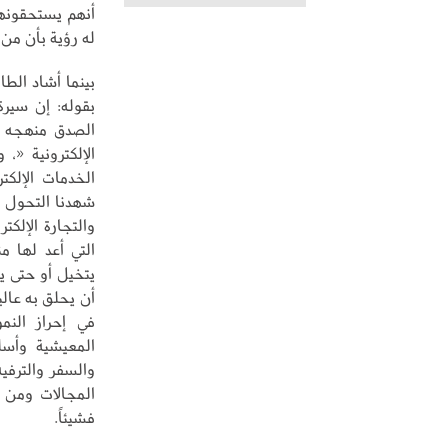
أنهم يستحقونها
له رؤية بأن من
بينما أشاد الط
الصدق منهجه -
الإلكترونية «
الخدمات الإلكت
شهدنا التحول في
والتجارة الإلكت
يتخيل أو حتى ي
أن يحلق به عالي
في إحراز النم
المعيشية وأسل
والسفر والترفي
المجالات ومن د
فشيئاً.