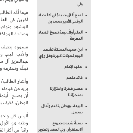
ولي
فيما أكَّد الطا
لفتح آفاق جديدة في الاقتصاد
آخرين في العال
الرقمي الأمير محمد بن
المشهد متواصلة
العلم أولاً.. بيعة تصوغ اقتصاد
مصلحة المملكة 
المعرفة
فسموه يتصف بال
ابن حميد: المملكة تشهد
والأدب الجم، 
اليوم تحولات كبيرة وفق رؤي
عبدالعزيز آل س
حفيد الإمام
نجلّه ونحترمه 
قائد ملهم
وأشار الطالب/ 
يريد من قيادته 
مصدر فخرنا واعتزازنا
أن يصبح -أينما
بمنجزاتنا
الوطن، فكيف بع
البيعة.. ووطن يتقدم وآمال
تتحقق
أليس كل واحد م
وطنه هو الأول 
تنميةٌ شيدت صروح
رائداً في أكثر ا
الاستقرار.. ولي العهد وتطوير