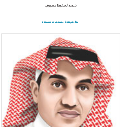
د.عبدالحفيظ محبوب
هل يتم تدويل مضيق هرمز للسيطرة