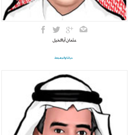
عثمان أباالخيل
حياتنا والجعجعة