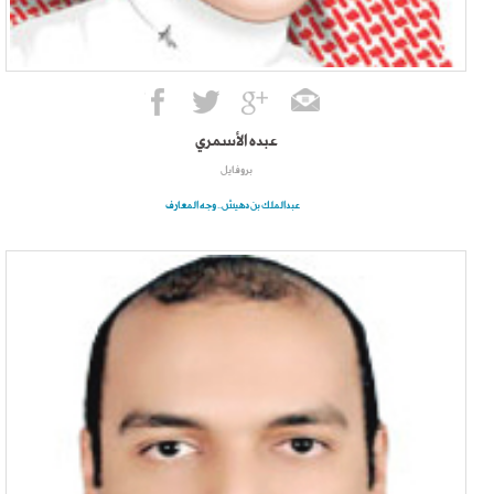
عبده الأسمري
بروفايل
عبدالملك بن دهيش.. وجه المعارف