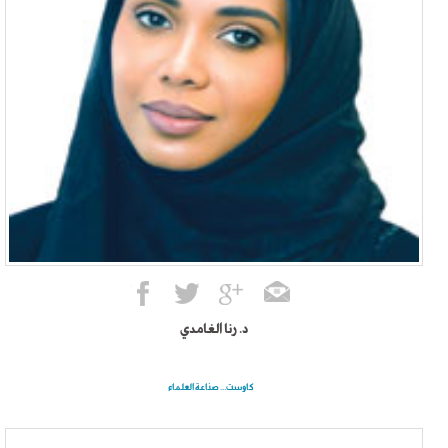
د. رنا الغامدي
كاوست... صناعة العلماء