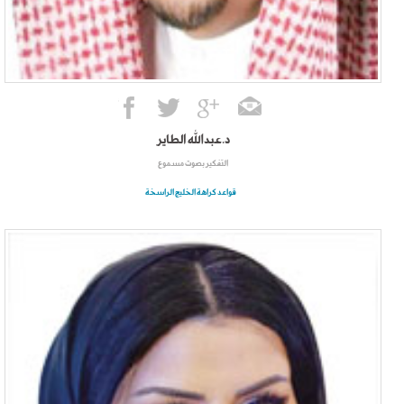
د.عبدالله الطاير
التفكير بصوت مسموع
قواعد كراهة الخليج الراسخة