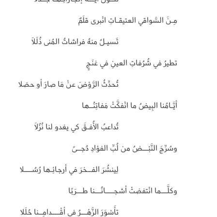
مِـنَ السَّواقي العتيقـاتِ انْبرى قلَمٌ
تَسيـلُ منهُ فراشاتُ المُنى ذُلَلاَ
تطيرُ في شُرُفاتِ العينِ في غنَجٍ
تُحدِّثُ الرَّوْضَ عنْ مَا صارَ أو حصَلا
أيَّـامُنا البِيضُ ما انْفكَّتْ مَفاتِنُــها
تُداعبُ الأُفـقَ كي يغدو لنا نُزُلَا
وسُرِّجَ النَّبْـــضُ من لُبِّ الفؤادِ دُجــىً
لِينشُرَ الفــخرَ في أرجائِـها رُسُــــلا
وكلَّـــما انْتفضتْ أشجــــانُـــنا طـــرَبًا
تأَسْوَرَ الزَّهْـــرُ في أقْــــدامِــنا حُلَلا