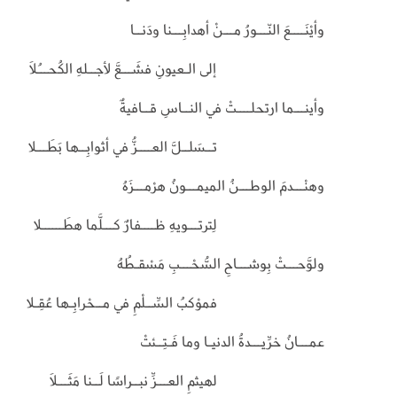
وأيْنَــــعَ النّـــورُ مـــنْ أهدابِـــنا ودَنــا
إلى الـعيونِ فشَـــعَّ لأجــلهِ الكُحـــُلَا
وأينـــما ارتحلــــتْ في النــاسِ قــافيةٌ
تــسَلــلَّ العــــزُّ في أثوابِــها بَطَـــلا
وهنْـــدمَ الوطـــنُ الميمـــونُ هرْمـــزَهُ
لِترتـــويهِ ظــــفارٌ كـــلَّما هطَــــــلا
ولوَّحـــتْ بِوشـــاحِ السُّحْـــبِ مَسْقـطُهُ
فموْكبُ السِّــلْمِ في مــحْرابِـها عُقِـلا
عمـــانُ خرِّيـــدةُ الدنيـا وما فَـتِــئتْ
لهيثمِ العـــزِّ نبــراسًا لَــنا مَثَـــلاَ