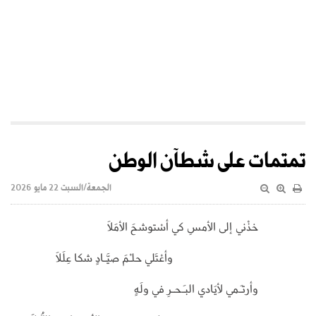
تمتمات على شطآن الوطن
الجمعة/السبت 22 مايو 2026
خذْني إلى الأمسِ كي أسْتوشحَ الأمَلاَ
وأعْتَلي حلـْمَ صيَّـادٍ شكا عِلَلَا
وأرتـَمي لأيَادي البـَحـرِ في ولَهٍ