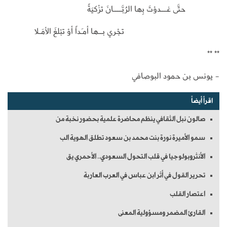
حتَّى غـــدوْتَ بِها الرُبَّــــانَ تزْكيَةً
تجْري بــها أمـَداً أوْ تبْلغَ الأمَـلا
** **
- يونس بن حمود البوصافي
اقرأ أيضاً
صالون نبل الثقافي ينظم محاضرة علمية بحضور نخبة من
سمو الأميرة نورة بنت محمد بن سعود تطلق الهوية الب
الأنثروبولوجيا في قلب التحول السعودي.. الأحمري يق
تحرير القول في أثر ابن عباس في العرب العاربة
اعتصار القلب
القارئ المضمر ومسؤولية المعنى