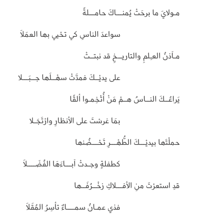
مـولايَ ما برحَتْ يُمنـــاكَ حامـــلةً
سواعدَ الناسِ كي تحْيي بها العمَلاَ
مـآذنُ العـِلمِ والتاريــخِ قد نبتــتْ
على يديْــكَ فمدَّتْ سهْــلَها جــبَـــلا
يَراعُــكَ النــاسُ هــمْ مَنْ أُتْخِمـوا ألقًا
بمَا غرسْتَ على الأنظارِ وارْتَجَـلا
حملْتَها بيديْـــكَ الطُّهْـــرِ تَحْـــضُنها
كطفلةٍ وجـدتْ آبـــاءَهَا الفُضَــــلَا
قدِ استعرْتَ منِ الأفـــلاكِ زخْــرُفَــها
فذي عمـانُ سمــــاءٌ تأسِرُ المُقَلَا