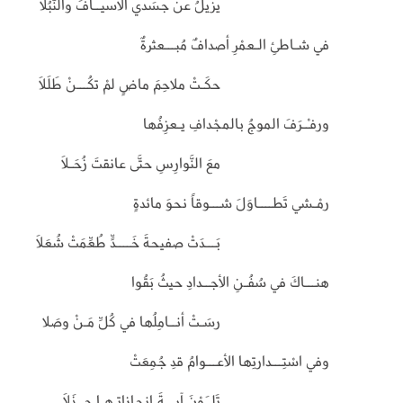
يزيلُ عن جسَدي الأسيــافَ والنُّبُلاَ
في شـاطئِ الـعمْرِ أصدافٌ مُبـــعثرةٌ
حكَـتْ ملاحِمَ ماضٍ لمْ تكُـــنْ طَلَلاَ
ورفـْـرَفَ الموجُ بالمجْدافِ يـعزِفُها
معَ النَّوارِسِ حتَّى عانقتَ زُحَـلاَ
رمْـشي تَطــــاوَلَ شـــوقاً نحوَ مائدةٍ
بَـــدَتْ صفيحةَ خَــــدٍّ طُعِّمَتْ شُعَلَا
هنـــاكَ في سُفُـنِ الأجــدادِ حيثُ بَقُوا
رسَـتْ أنــامِلُها في كُلِّ مَـنْ وصَلا
وفي اسْتِـــدارتِها الأعـــوامُ قدِ جُمِعَتْ
تَلــَوْنَ آيـــةَ إنجازاتِـهـا جــذَلَا