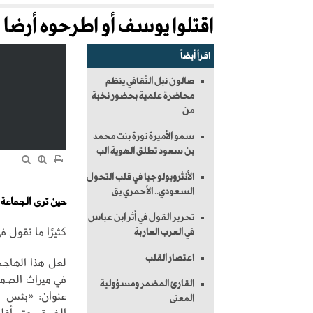
اقتلوا يوسف أو اطرحوه أرضا
اقرأ أيضاً
صالون نبل الثقافي ينظم
محاضرة علمية بحضور نخبة
من
سمو الأميرة نورة بنت محمد
بن سعود تطلق الهوية الب
الأنثروبولوجيا في قلب التحول
السعودي.. الأحمري يق
حين ترى الجماعة ط
تحرير القول في أثر ابن عباس
كثيرًا ما تقول ف
في العرب العاربة
اعتصار القلب
لعل هذا الهاجس 
في ميراث الصمت
القارئ المضمر ومسؤولية
عنوان: «بئس ه
المعنى
الضيق، حتى أغلظ