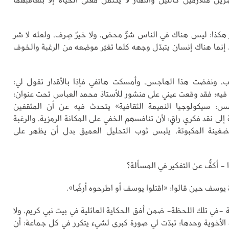
ر هكذا: ليس هناك في الناس شرٌّ محض، ولا خيرٌ صِرف، ولعله لا شر
ّ، إنما هناك إنسان يتبدّل وجهه كلما تغيّر موضعه من الرغبة والخوف
اب، ونفضت هذا الهاجس، وأمسكت هاتفي فإذا بالأقدار تقول لي:
 فيه؛ فقد وقعت عيني على منشور للأستاذ محمد العباس تحت عنوان:
مس: سيكولوجيا النميمة الثقافية» يتحدث فيه عن أن المثقفين
 إلى نقد فكري راقٍ؛ لأن تنافسهم الخفي على المكانة الرمزية، والرغبة
الضغينة المكبوتة، يلبس ثوب التحليل العميق بدل أن يظهر على
- أكفُّ عن التفكير في المسألة؟
يوسف حين قالوا: «اقتلوا يوسف أو اطرحوه أرضًا».
ية -في تلك اللحظة- ضمن أفق الحكاية العائلية في بيت نبي كريم، ولا
 الأخوية وحدها؛ تبدّت لي صورة كبرى لشيء يتكرر في كل جماعة: أن