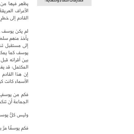
مفارقات اللقاء والنهاية!
يظهر فيها من ي
الأعراف العريق
القادم إلى خطرٍ
لم يكن يوسف علي
يأخذ منهم سلطان
إلى مستقبل تش
يوسف كما يمكن 
بين أقرانه قبل
المكتمل؛ قد يغض
إن هذا القادم
الأسماء كانت كبي
فكم من يوسفٍ ق
الجماعة أن تنك
وليس كلُّ يوسفٍ
فكم يوسفًا مرَّ بن