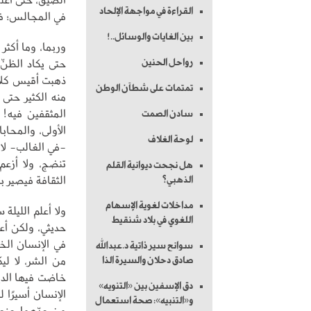
القراءة في مواجهة الإلحاد
في المجالس؛ فل
بين الغايات والوسائل..!
وربما، وما أكثر 
حتى يكاد الظنّ 
رواحل الحنين
ذهبت أقيس كلام
تمتمات على شطآن الوطن
منه الكثير حتى 
المثقفين فيه! 
سادن الصمت
الأولى، والمحاب
لوحة الغلاف
-في الغالب- لا 
تنضج، ولا أزعم
هل نجحت ديوانية القلم
الثقافة فيصير 
الذهبي؟
مداخلات لغوية الإسهام
ولا أعلم الليلة 
اللغوي في بلاد شنقيط
حديثي، ولكن أع
في الإنسان الخي
سوانح سير ذاتية د.عبدالله
من الشر، لا لي
صادق دحلان والسيرة الذا
خاضت فيها الدي
دق الإسفين بين «التنويه»
الإنسان أسيرًا 
و«التنبيه»: صحة استعمال
من عدّهما عنصر