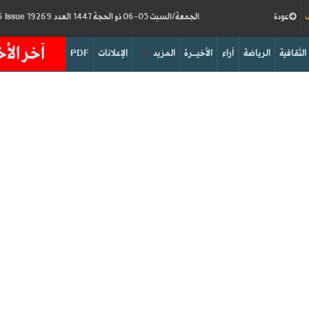
ف
عودة
الجمعة/السبت 05-06 ذو الحجة 1447 العدد 19269
Friday/Saturday 22-23/05/2026
Issue
آخر الأخ
الثقافية
الرياضة
آراء
الأخيــرة
المزيد
الإعلانات
PDF