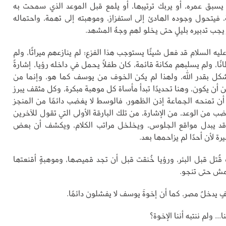
سبق عمره، أو يربك ترتيبها، أو يلمع قبل الموعد الذي سمحت به
ة، فيتحول وجوده الهادئ إلى استفزاز، وموهبته إلى تهمة، واحتماله
 يجب تدبيره بليلٍ حتى يخلو لهم وجهُ المشهد.
ه السلام قد فعل شيئًا يستوجب هذا الفزع؛ لم ينازعهم ميراثًا، ولم
ًا، ولم يسلبهم مكانة قائمة، كان طفلًا يحمل في داخله رؤيا، إشارةً
كل بقدر الله، ولهذا لم يكن الخوف من يوسف كما هو، وإنما من
أن يكون، وهنا تحديدًا تبدأ مأساة كل موهبة مبكرة، وكل مثقف يبرز
 أن تمنحه الجماعة إذن الظهور، فالوسط لا يغضب دائمًا من المنجز
ب من الوعد، من الإشارة، من تلك البارقة الأولى التي تقول للآخرين
 قد يبدل مواقع الجلوس، ويخلخل مراتب الكلام، ويكشف أن بعض
رة لأن أحدًا لم يزاحمها بعد.
ُتل قبل البئر، ورؤيا خُنقت قبل أن تجد قميصها، وموهبةٍ أقنعتها
مش حتى تنجو.
 يدخلُ مصر، كما أن إخوةَ يوسف لا يفشلون دائمًا.
ا... ولم ننتبه أننا الإخوة؟