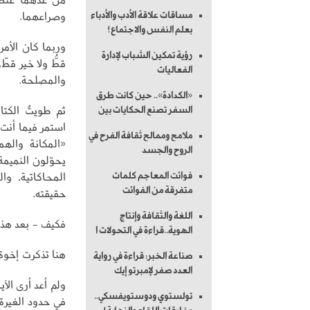
وصراعهما.
مساقات علاقة الأدب والأدباء
بعلم النفس والاجتماع!
وربما كان الأم
رؤية تمكين الشباب لإدارة
قطُّ ولا خير قط
الفعاليات
والمصلحة.
«الكدادة».. حين كانت طرق
ثم طويتُ الكت
السفر تصنع الحكايات بين
استمر فيما أنت
ملامح وممالح ثقافة الفرح في
«المكانة واله
الروح والجسد
يحوّلون النميمة
المحاكاتية، و
فوائت المعاجم كلمات
متفرقة من الفوائت
حقيقته.
اللغة والثقافة وإنتاج
فكيف - بعد هذا 
الهوية..قراءة في التحولات ا
هنا تذكرت إخوة 
صناعة الخبر: قراءة في رواية
العدد صفر لإمبرتو إيك
ولم أعد أرى الآ
تولستوي ودوستويفسكي..
في حدود الغيرة