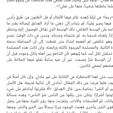
ما عاملتها خشيتُ منها على نعلي!».
«ربما» في ليلةٍ كهذه؛ تكثر فيها الأفكار أو قل الظنون من طَرقِ رأسي
فيها يصير يقينًا، لم يتبادر إلى ذهني ما أراد الهدلق إيصاله بقدر ما
ه على الوسط الثقافي؛ ذلك الوسط الذي نقاتل للوصول إليه وننتظر
إذا بلغناه صُدمنا به، ثم شتمناه وندبناه، ونحن في ذات الوقت نمدح
وهو تناقض لم أفهمه ابتداءً حتى تفطنت إلى أن المجاملة سمته
اة الثانية، والمصلحة المرجوة ثالثته ورابعته، وإن كانت هذه المصلحة
تحصُل لكل أحد كما يُتوهم؛ لأن التدافع بين أهله يأكل وعوده قبل أن
 أن الوسط شرٌّ مصمت، غير أن فيه ساعةً تعلو فيها المكانة على
بعضهم لبعضٍ كائدين.
سبب حبّي لهذا الاستطراد في الكتابة على غير عادتي، وإن كان أصلًا في
ود: فلما فرغت من ذلك المقال، أعادني إلى ثنائية قديمة: هل الأصل
ر أم الشر؟ بخاصة حين قال الهدلق: «ألا فلتربّوا أبناءكم على شيء
كونوا أشرارًا؛ ولكن حتى يتّقوا من الناس شرَّ الناس» وهذه مسألة
انات، ثم الفلسفات والآداب، وتفرّعت عنها رؤى كثيرة؛ منها من جعل
لقوى الشر، وأخرى فهمت الوجود حربًا سجالًا بين الخير والشر، ومنها
ين متلازمين كالليل والنهار لا يكتمل معنى الحياة إلا بتعاقبهما