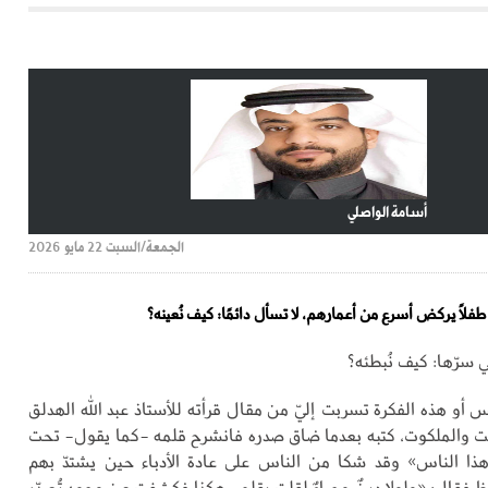
أسامة الواصلي
الجمعة/السبت 22 مايو 2026
فلًا يركض أسرع من أعمارهم، لا تسأل دائمًا: كيف نُعينه؟
ي سرّها: كيف نُبطئه؟
أو هذه الفكرة تسربت إليّ من مقال قرأته للأستاذ عبد الله الهدلق
 والملكوت، كتبه بعدما ضاق صدره فانشرح قلمه -كما يقول- تحت
ذا الناس» وقد شكا من الناس على عادة الأدباء حين يشتدّ بهم
 فقال: «ولولا دِينٌ وحياءٌ لقلت بقلمي هكذا فكشفت عن وجوهٍ تُصدّر