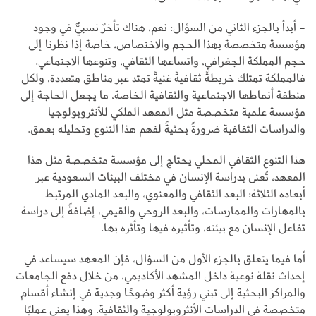
- أبدأ بالجزء الثاني من السؤال: نعم، هناك تأخرٌ نسبيٌّ في وجود
مؤسسة متخصصة بهذا الحجم والاختصاص، خاصة إذا نظرنا إلى
حجم المملكة الجغرافي، واتساعها الثقافي، وتنوعها الاجتماعي.
فالمملكة تمتلك خريطةً ثقافيةً غنيةً تمتد عبر مناطق متعددة، ولكل
منطقة أنماطها الاجتماعية والثقافية الخاصة، ما يجعل الحاجة إلى
مؤسسة علمية متخصصة مثل المعهد الملكي للأنثروبولوجيا
والدراسات الثقافية ضرورةً بحثيةً لفهم هذا التنوع وتحليله بعمق.
هذا التنوع الثقافي المحلي يحتاج إلى مؤسسة متخصصة مثل هذا
المعهد، تُعنى بدراسة الإنسان في مختلف البيئات السعودية عبر
أبعاده الثلاثة: البعد الثقافي والمعنوي، والبعد المادي المرتبط
بالمهارات والممارسات، والبعد الروحي والقيمي، إضافةً إلى دراسة
تفاعل الإنسان مع بيئته، وتأثيره فيها وتأثره بها.
أما فيما يتعلق بالجزء الأول من السؤال، فإن المعهد سيساعد في
إحداث نقلة نوعية داخل المشهد الأكاديمي، من خلال دفع الجامعات
والمراكز البحثية إلى تبني رؤية أكثر وضوحًا وجدية في إنشاء أقسام
متخصصة في الدراسات الأنثروبولوجية والثقافية. وهذا يعني عمليًا