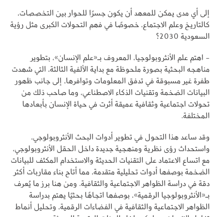
إلى أي مدى يمكن للمعهد أن يكون جسرًا للحوار بين التخصصات،
كالتاريخ وعلم الاجتماع، خصوصًا في فهم التحولات الكبرى مثل رؤية
السعودية 2030؟
- اهتم علم الأنثروبولوجيا، المعروف بـ«علم الإنسان»، بتطوير
مناهجه البحثية بصورة ملحوظة مع بداية الألفية الثالثة، التي شهدت
طفرة غير مسبوقة في تدفق المعلومات وتوافرها، إلى جانب ظهور
البيانات الضخمة وتقنيات الذكاء الاصطناعي، وما صاحب ذلك من
تحولات اجتماعية وثقافية عميقة أثرت في حياة الإنسان بأبعادها
المختلفة.
وقد ساعد هذا التحول في تطوير أدوات البحث الأنثروبولوجي،
واستحداث رؤى نظرية ومنهجية جديدة داخل الحقل الأنثروبولوجي،
مع اتساع الاعتماد على التقنيات الحديثة والاستخدام المكثف للبيانات
الضخمة بوصفها أدوات تحليلية متقدمة، مما أتاح بناء مقاربات أكثر
دقة في دراسة الظواهر الاجتماعية والثقافية. ومن هنا برز ما يُعرف
بـ«الأنثروبولوجيا الرقمية»، بوصفها اتجاهًا بحثيًا يهتم بدراسة
الظواهر الاجتماعية والثقافية في الفضاءات الرقمية، وتحليل أنماط