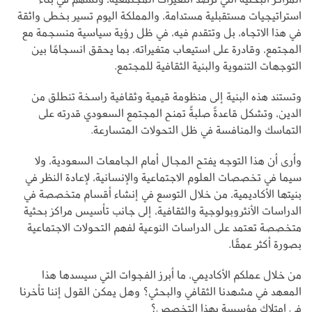
استراتيجيات مستقبلية مستدامة، والمملكة اليوم تسير بخطى واثقة
في هذا الاتجاه، بل وتتقدم فيه، في ظل رؤية سياسية منسجمة مع
المجتمع، وقادرة على استيعاب متغيراته، بما يحقق انسجامًا بين
التوجهات التنموية والبنية الثقافية للمجتمع.
وتستند هذه البنية إلى منظومة قيمية وثقافية راسخة تنطلق من
الدين، وتشكل قاعدةً صلبةً تمنح المجتمع السعودي قدرته على
التماسك والمنافسة في ظل التحولات المتسارعة.
وأرى أن هذا التوجه يفتح المجال أمام الجامعات السعودية، ولا
سيما في تخصصات العلوم الاجتماعية والإنسانية، لإعادة النظر في
بنيتها الأكاديمية، من خلال التوسع في إنشاء أقسام متخصصة في
الدراسات الأنثروبولوجية والثقافية، إلى جانب تأسيس مراكز بحثية
متخصصة تعتمد على الدراسات النوعية لفهم التحولات الاجتماعية
بصورة أكثر عمقًا.
من خلال عملكم الأكاديمي، ما أبرز الفجوات التي سيسدها هذا
المعهد في مشهدنا الثقافي والبحثي؟ وهل يمكن القول إننا تأخرنا
في امتلاك مؤسسة بهذا التخصص؟