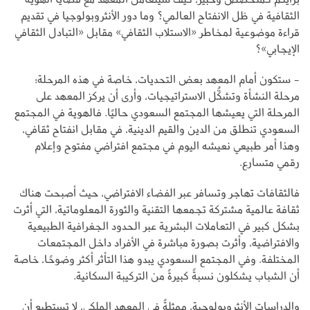
الثقافية في ظل الانفتاح العالمي؟ وما دور الأنثروبولوجيا في تقديم
قراءة موضوعية لمخاطر «الاستلاب الثقافي» مقابل «التبادل الثقافي
الإيجابي»؟
- ستكون أمام المعهد بعض التحديات، خاصة في هذه المرحلة؛
مرحلة النشأة وتشكُّل الاستراتيجيات، وأرى أن يركز المعهد على
المرحلة التي يعيشها المجتمع السعودي حاليًا. فالهوية في المجتمع
السعودي تنطلق من الدين والقيم الدينية، في مقابل انفتاح ثقافي،
وهذا أمر طبيعي نعيشه اليوم في مجتمع افتراضي مفتوح وإعلام
رقمي متسارع.
فالثقافات تهاجر وتسافر عبر الفضاء الافتراضي، حيث أصبحت هناك
ثقافة عالمية مشتركة تجمعها التقنية والثورة المعلوماتية، التي أثرت
بشكل كبير في التعاملات البشرية عبر الحدود الجغرافية الطبيعية
والافتراضية، وأثرت بصورة مباشرة في الأفراد داخل المجتمعات
المختلفة. وفي المجتمع السعودي يبدو هذا التأثر أكثر وضوحًا، خاصة
أن الشباب يشكلون نسبةً كبيرةً من التركيبة السكانية.
والدراسات الأنثروبولوجية، ممثلةً في المعهد الملكي، لا تستطيع أن