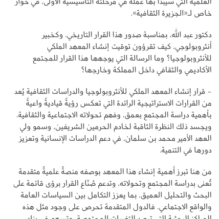
العلمية التي سيبدأ بها عمله في مرحلته التأسيسية الأولى، في حوار
خاص لـ«الجزيرة الثقافية».
دكتور عبد الله، بمناسبة صدور هذا القرار التاريخي، وكخبير
أنثروبولوجي، كيف تقرؤون توقيت إنشاء المعهد الملكي
للأنثروبولوجيا؟ وما الرسالة التي يوجهها هذا القرار للمجتمع
الأكاديمي والثقافي داخل المملكة وخارجها؟
- قرار إنشاء المعهد الملكي للأنثروبولوجيا والدراسات الثقافية يُعد
من القرارات الاستراتيجية الرائدة التي تعكس رؤيةً قياديةً واعيةً
بأهمية دراسة المجتمع بعمق، وفهم تحولاته الاجتماعية والثقافية.
ويجسد ذلك النظرة الثاقبة لخادم الحرمين الشريفين، وسمو ولي
العهد الأمير محمد بن سلمان، في دعم الدراسات الإنسانية وتعزيز
دورها في التنمية.
من هنا تبرز أهمية إنشاء هذا المعهد بوصفه منصةً علميةً متقدمة
تُعنى بدراسة المجتمع وتحولاته، وتدعم صُنّاع القرار برؤى قائمة على
البحث والتحليل العميق، بما يعزز التكامل بين السياسات العامة
والواقع الاجتماعي. فالدول المتقدمة تحرص على وجود مثل هذه
المراكز البحثية التي ترصد التغيرات المجتمعية، وتسهم في بناء