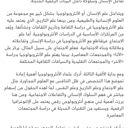
تفاعل الإنسان وسلوكه داخل البيئات الرقمية الحديثة.
ويتداخل علم الإنسان، أو الأنثروبولوجيا، بشكل كبير مع مجموعة من
العلوم الإنسانية والطبيعية، ومن بينها علم التاريخ، الذي يعتمد عليه
علم الأنثروبولوجيا في دراسة الثقافة وتاريخ الثقافات ونشأتها، ويُعد
من المرتكزات الأساسية في الدراسات الأنثروبولوجية. أما علم
الاجتماع، فيتقاطع مع الأنثروبولوجيا في دراسة الإنسان وتفاعلاته
وعلاقاته وبناه الاجتماعية. فعلم الاجتماع، على سبيل المثال، يركز على
«الأنا» والمجتمعات المعاصرة، بينما يهتم علم الأنثروبولوجيا بدراسة
«الآخر» والمجتمعات التقليدية والسياقات الثقافية المختلفة.
ومع بداية الألفية الثالثة، أدرك علماء الأنثروبولوجيا أهمية إعادة
تموضع هذا التخصص في ظل التنافس مع العلوم المجاورة، مثل
علم الاجتماع وعلم التاريخ وعلم النفس، لما لهذه الحقول من إسهام
مباشر في فهم السلوك الإنساني والتفاعلات الاجتماعية. ومن هنا
برزت أهمية تبني منهج أنثروبولوجي رقمي يعتمد على الإثنوغرافيا
الرقمية، ويستفيد من التقنيات الحديثة في دراسة المجتمعات
المعاصرة.
برأيكم كمتخصص وخبير، كيف سيتعامل المعهد مع قضايا الهوية