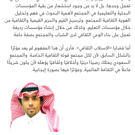
تعمل وحدها، بل لا بد من وجود استشعار من بقية المؤسسات
البحثية والتعليمية في المجتمع لأهمية البحوث في فهم وتحليل
الهوية الثقافية للمجتمع، وترسيخ القيم والحزم القيمية والثقافية من
خلال مؤسسات التعليم، وكذلك من خلال إنشاء مؤسسات رديفة
تعمل على بناء الوعي الثقافي لدى الشباب والمجتمع بصفة عامة.
أما قضايا «الاستلاب الثقافي»، فأرى أن هذا المفهوم لم يعد مؤثرًا
بالشكل السابق؛ لأن لكل مجتمع قوته الثقافية الخاصة. والمجتمع
السعودي يمتلك رصيدًا دينيًا وأخلاقيًا وثقافيًا يؤهله لأن يكون شريكًا
فاعلًا في الثقافة العالمية، ومؤثرًا فيها بصورة إيجابية.