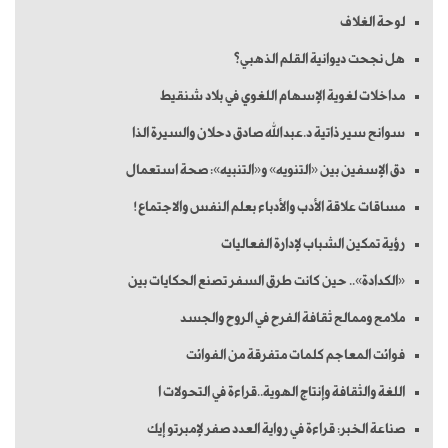
لوحة الغلاف
هل نجحت ديوانية القلم الذهبي؟
مداخلات لغوية الإسهام اللغوي في بلاد شنقيط
سوانح سير ذاتية د.عبدالله صادق دحلان والسيرة الذا
دق الإسفين بين «التنويه» و«التنبيه»: صحة استعمال
مساقات علاقة الأدب والأدباء بعلم النفس والاجتماع!
رؤية تمكين الشباب لإدارة الفعاليات
«الكدادة».. حين كانت طرق السفر تصنع الحكايات بين
ملامح وممالح ثقافة الفرح في الروح والجسد
فوائت المعاجم كلمات متفرقة من الفوائت
اللغة والثقافة وإنتاج الهوية..قراءة في التحولات ا
صناعة الخبر: قراءة في رواية العدد صفر لإمبرتو إيك