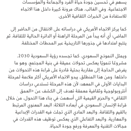
يسهم في تحسين جودة حياة الفرد والجماعة والمؤسسات
الاجتماعية. وفي الغالب، هناك مرونة كبيرة داخل هذا الاتجاه
للاستفادة من الخبرات الثقافية الأخرى.
كما يركز الاتجاه الأمريكي في دراساته على الانتقال من الحاضر إلى
الماضي؛ أي أنه يبدأ من المرحلة الراهنة أو الدائرة الحالية للثقافة، ثم
يتتبع امتدادها في جذورها التاريخية عبر المحطات المختلفة.
ويمثل النموذج السعودي، كما تجسده رؤية السعودية 2030،
مشروعًا تنمويًا يعكس تحولات عميقة في بنية المجتمع، وهو ما
يفرض الحاجة إلى مقاربة بحثية قادرة على قراءة هذه التحولات من
داخلها. ومن هذا المنطلق، يبدو الاتجاه الأمريكي أكثر ملاءمة لمرحلة
البدايات الأولى في المعهد؛ لأن هذه المرحلة تستدعي دراسات
أنثروبولوجية وثقافية معمقة تهدف إلى الكشف عن «العمق
الثقافي» والحزم القيمية التي أسهمت في بناء هذا التحول، من خلال
قراءة الإنسان السعودي في أبعاده الثلاثة: البعد المعنوي المرتبط
بالقيم والثقافة، والبعد المادي الذي تجلت فيه القدرات الإبداعية
والمهارية، والبعد التفاعلي الذي يعكس توظيف هذه القدرات في
مجالات التقنية والمعرفة ورفع جودة الحياة.