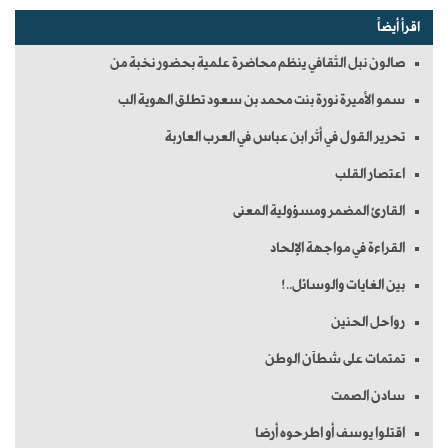
اقرأ أيضاً
صالون نبل الثقافي ينظم محاضرة علمية بحضور نخبة من
سمو الأميرة نورة بنت محمد بن سعود تطلق الهوية الب
تحرير القول في أثر ابن عباس في العرب العاربة
اعتصار القلب
القارئ المضمر ومسؤولية المعنى
القراءة في مواجهة الإلحاد
بين الغايات والوسائل..!
رواحل الحنين
تمتمات على شطآن الوطن
سادن الصمت
اقتلوا يوسف أو اطرحوه أرضا