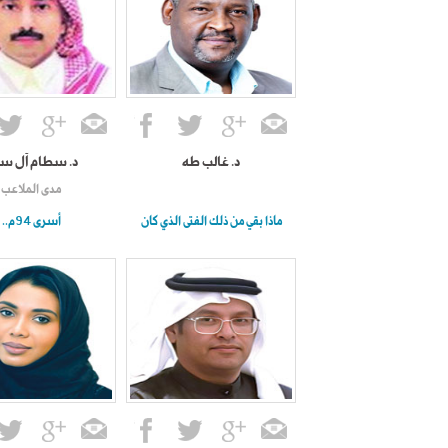
د. غالب طه
د. سطام آل س
مدى الملاعب
ماذا بقي من ذلك الفتى الذي كان
أسرى 94م..