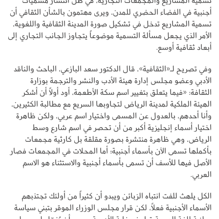
تسمية المشاريع والمجمعات التجارية، في ظل انتشار مسميات
أجنبية في الفضاء الحضري للمدن، ويرى مهتمون بالشأن الثقافي أن
تسمية المشاريع تدخل في تشكيل صورة المدينة الثقافية واللغوية،
الأمر الذي يجعل مسألة التسمية موضوعاً يتجاوز الجانب التجاري إلى
أبعاد ثقافية أوسع.
وفي تصريح لـ«الثقافية»، قال الدكتور سعد البازعي، الباحث والناقد
الأدبي وعضو مجلس إدارة هيئة الأدب والنشر والترجمة بوزارة
الثقافة: «فيما يتعلق بتغيير اسم سكة الأطعمة، أود أولاً أن أشكر
الهيئة الملكية لمدينة الرياض لتجاوبها السريع مع مطالبة الكثيرين،
وأنا أحدهم، بالعدول عن المسمى واختيار اسم عربي، ولكن ظاهرة
اختيار أسماء إنجليزية أكبر من أن تحصر في اسم شارع وسط
الرياض، وهي ظاهرة منتشرة بصورة مقلقة بل كارثية مجمعات
بأكملها تسمى الآن بأسماء أجنبية؛ أما المحلات في المجمعات فصار
الأصل فيها للأسف أن تسمى بأسماء أجنبية والاستثناء هو الاسم
العربي.
الكل يلهث للفت انتباه الزبائن ويبدو أن كثيراً من أولئك تجتذبهم
الأسماء الأجنبية فعلاً، لكن قرار مجلس الوزراء الموقر بتبني سياسة