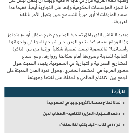
وطنية للغة العربية قرار في غاية الأهمية ويجب أن يُفعّل ليس على
ما تنجزه المؤسسات الحكومية وإنما على التجارية أيضاً، ففيما عدا
أسماء الماركات لا أرى مبرراً للتسامح حين يتصل الأمر باللغة
العربية».
ويعيد النقاش الذي رافق تسمية المشروع طرح سؤال أوسع يتجاوز
هذا الموقع بعينه، كيف تبدو المدن حين تتراجع لغتها في واجهاتها
وأسمائها؟ فالتسمية ليست تفصيلاً شكلياً، وإنما جزء من الذاكرة
الثقافية للمدينة وصورتها أمام سكانها وزوارها، ومع اتساع
المشاريع العمرانية والتجارية في السعودية، يتجدد الحديث حول
حضور العربية في المشهد الحضري، وحول قدرة المدن الحديثة على
الجمع بين الانفتاح العالمي والحفاظ على لغتها وهويتها.
اقرأ أيضاً
لماذا نحتاج معهدا للأنثروبولوجيا في السعودية؟
د.فهد السليَّم لـ«الجزيرة الثقافية»: الخطاب الدين
قراءة في كتاب: «كيف يكتب الفلاسفة؟»