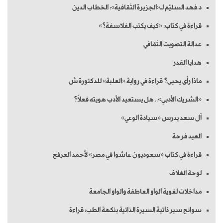
د.فهد السليَّم لـ«الجزيرة الثقافية»: الخطاب الدين
قراءة في كتاب: «كيف يكتب الفلاسفة؟»
عدالة التصويت الثقافي
هدايا القدر
ماذا رأى يحيى؟ قراءة في رواية «العلبة» للدكتورة ش
«الشريك الأدبي».. هل يستعيد الأدب هويته فعلاً؟
آل سعد يدرس «سيادة الوعي»
العيد فرحة
قراءة في كتاب «سعوديون عاشوا في مصر» لأحمد العرفج
لوحة الغلاف
مداخلات لغوية الواو العاطفة والواو الجامعة
سوانح سير ذاتية السيرة الذاتية بنكهة الطب: قراءة