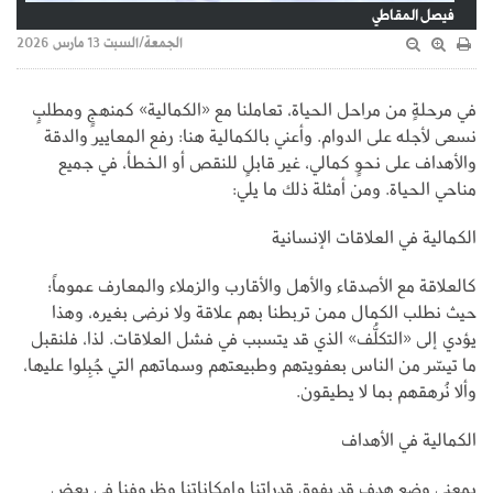
فيصل المقاطي
الجمعة/السبت 13 مارس 2026
في مرحلةٍ من مراحل الحياة، تعاملنا مع «الكمالية» كمنهجٍ ومطلبٍ
نسعى لأجله على الدوام. وأعني بالكمالية هنا: رفع المعايير والدقة
والأهداف على نحوٍ كمالي، غير قابلٍ للنقص أو الخطأ، في جميع
مناحي الحياة. ومن أمثلة ذلك ما يلي:
الكمالية في العلاقات الإنسانية
كالعلاقة مع الأصدقاء والأهل والأقارب والزملاء والمعارف عموماً؛
حيث نطلب الكمال ممن تربطنا بهم علاقة ولا نرضى بغيره، وهذا
يؤدي إلى «التكلُّف» الذي قد يتسبب في فشل العلاقات. لذا، فلنقبل
ما تيسّر من الناس بعفويتهم وطبيعتهم وسماتهم التي جُبِلوا عليها،
وألا نُرهقهم بما لا يطيقون.
الكمالية في الأهداف
بمعنى وضع هدفٍ قد يفوق قدراتنا وإمكاناتنا وظروفنا في بعض