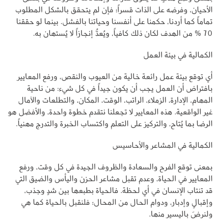
الأحيان، وفرضه على الذات قسراً؛ فإن لم يتحقق بالشكل المطلوب
تماماً كما أردنا، حكمنا على أنفسنا وحياتنا بالفشل. بينما لو حققنا
70 % من الهدف لكان ذلك كافياً، ويُعدُّ إنجازاً لا يُستهان به.
الكمالية في بيئة العمل
أي توقع بيئة عمل رائعة خالية من العيوب والنقص، ورفع المعايير
بافتراض أن العمل يجب أن يكون جيداً في كل شيء: من ناحية
المهام، الإدارة، الزملاء، الراتب، الوقت، المكان، والتطلعات والآمال
غير الواقعية. هذه المعايير لا تجعلنا نتقدم خطوة واحدة، والأفضل هو
الرضا بما يُتاح، والتركيز على التعلم واكتساب الخبرة والتدرج مهنياً.
الكمالية في المشاعر والأحاسيس
بمعنى توقع الفرح والسعادة والظروف الجيدة في كل وقت، ورفع
المعايير في الحياة، وعدم تقبل مشاعر الحزن واليأس والضيق التي
قد تنتاب الإنسان في أي لحظة. فالحياة بطبعها بين شدٍ وجذب،
وإقبالٍ وإدبار، ودوام الحال من المحال؛ فلنقبل بالحياة كما هي
ولنرضَ باليسير منها.