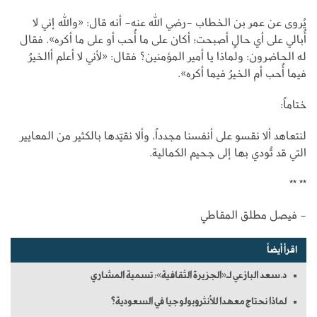
يُروى عن عمر بن الخطاب -رضي الله عنه- أنه قال: «والله إني لا
أُبالي على أي حالٍ أصبحت؛ أكان على ما أُحب أو على ما أكره». فقال
له الحاضرون: ولماذا يا أمير المؤمنين؟ فقال: «لأني لا أعلم أالخيرُ
فيما أُحب أم الخيرُ فيما أكره».
ختاماً:
لنتعاهد ألا نقسو على أنفسنا مجدداً، وألا نقيّدها بالكثير من المعايير
التي قد تُودي بها إلى جحيم الكمالية.
** **
- فيصل مطلق المقاطي
اقرأ أيضاً
د.سعد البازعي لـ«الجزيرة الثقافية»: تسمية المشاري
لماذا نحتاج معهدا للأنثروبولوجيا في السعودية؟