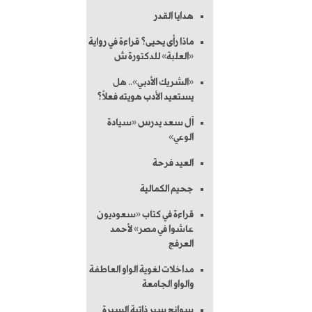
هدايا القدر
ماذا رأى يحيى؟ قراءة في رواية
«العلبة» للدكتورة ش
«الشريك الأدبي».. هل
يستعيد الأدب هويته فعلاً؟
آل سعد يدرس «سيادة
الوعي»
العيد فرحة
جحيم الكمالية
قراءة في كتاب «سعوديون
عاشوا في مصر» لأحمد
العرفج
مداخلات لغوية الواو العاطفة
والواو الجامعة
سوانح سير ذاتية السيرة