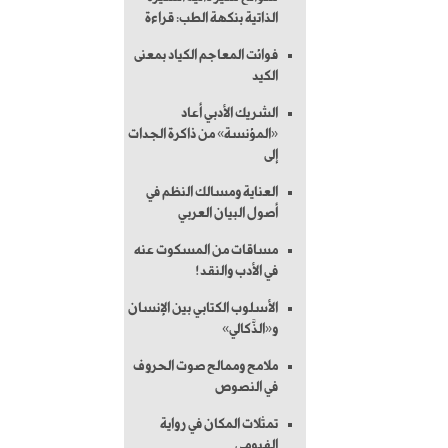
الذاتية بنكهة الطب: قراءة
فوائت المعاجم الكياد بمعنى
الكيد
الشريك الأدبي أعاد
«المؤنسة» من ذاكرة الجدات
إلى
العناية ومسالك النظم في
أصول البيان العربي
مساقات من المسكوت عنه
في الأدب والنقد!
الأسلوب الكتابي بين الإنسان
و«الذَّكالي»
ملامح وممالح صوت الحروف
في النصوص
تمثلات المكان في رواية
الفيومي