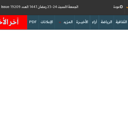
ف
عودة
الجمعة/السبت 24-25 رمضان 1447 العدد 19209
Friday/Saturday 13-14/03/2026
Issue
آخر الأخ
الثقافية
الرياضة
آراء
الأخيــرة
المزيد
الإعلانات
PDF