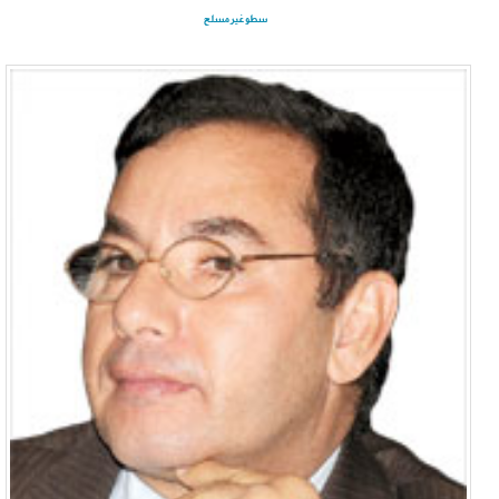
سطو غير مسلح