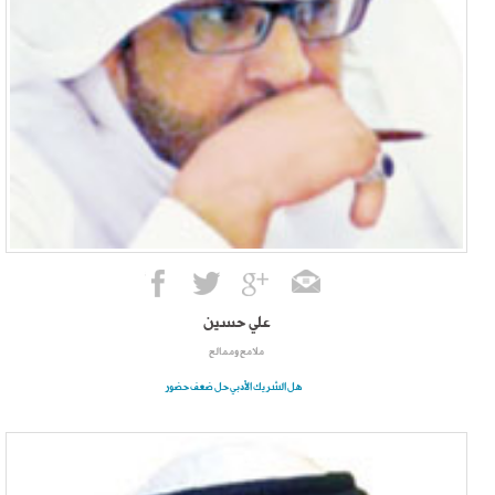
علي حسين
ملامح وممالح
هل الشريك الأدبي حل ضعف حضور