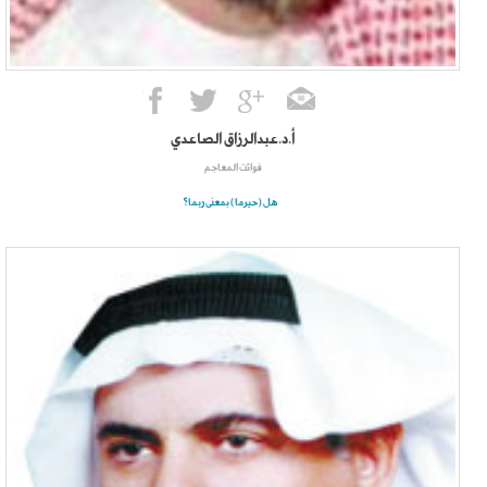
أ.د.عبدالرزاق الصاعدي
فوائت المعاجم
هل (حيرما) بمعنى ربما؟