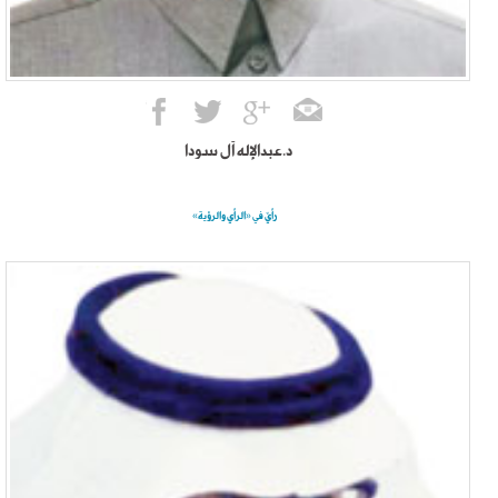
د.عبدالإله آل سودا
رأيٌ في «الرأي والرؤية»