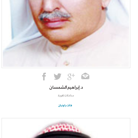
د. إبراهيم الشمسان
مداخلات لغوية
فاتت يا ونيان