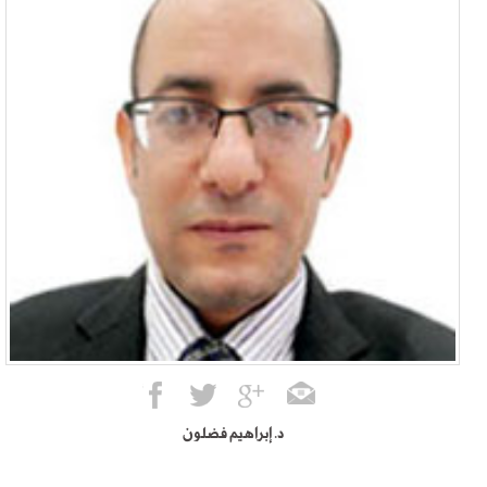
د. إبراهيم فضلون