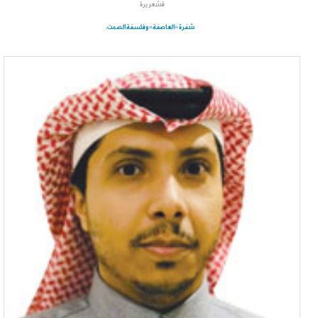
قشعريرة
شفرة «العاصفة» وفلسفة الصمت: