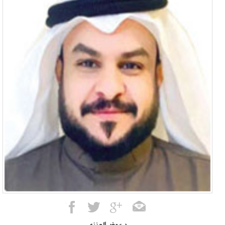
د.عوض العنزي