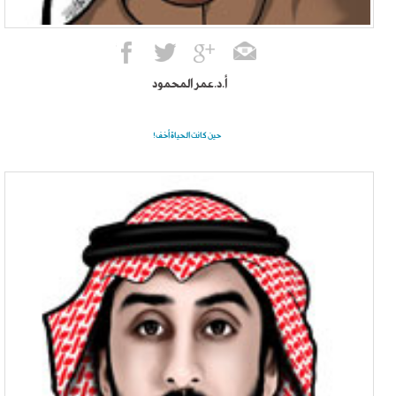
أ.د.عمر المحمود
حين كانت الحياة أخف!