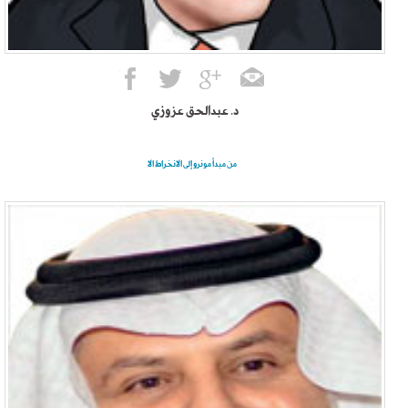
د. عبدالحق عزوزي
من مبدأ مونرو إلى الانخراط الا