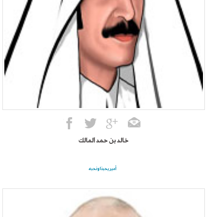
خالد بن حمد المالك
أمير يحبنا ونحبه